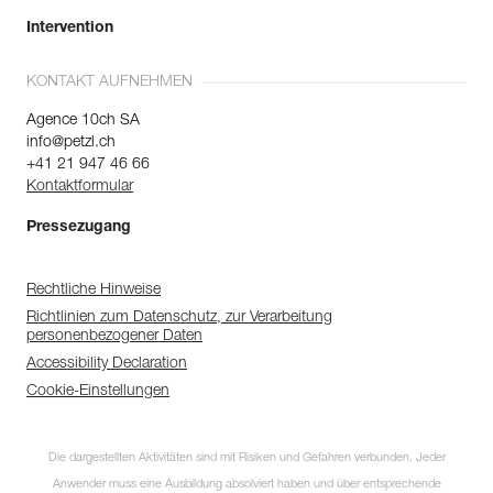
Intervention
KONTAKT AUFNEHMEN
Agence 10ch SA
info@petzl.ch
+41 21 947 46 66
Kontaktformular
Pressezugang
Rechtliche Hinweise
Richtlinien zum Datenschutz, zur Verarbeitung
personenbezogener Daten
Accessibility Declaration
Cookie-Einstellungen
Die dargestellten Aktivitäten sind mit Risiken und Gefahren verbunden. Jeder
Anwender muss eine Ausbildung absolviert haben und über entsprechende