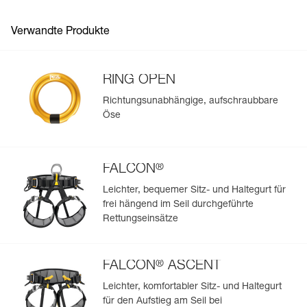
Häufige Fragen
Referenz : C030BA00
Garantie : 3 Jahre
Verwandte Produkte
See all technical content
Verpackung : 1
RING OPEN
Richtungsunabhängige, aufschraubbare
Öse
Einfache Verwaltung und Überprüfung Ihrer PSA
Fügen Sie ein Petzl-Produkt durch das Einscannen seiner
Datamatrix hinzu: Alle Produktinformationen werden
®
automatisch hochgeladen.
FALCON
Importieren und exportieren Sie problemlos die Daten
Leichter, bequemer Sitz- und Haltegurt für
Ihrer vorhandenen PSA-Bestände.
frei hängend im Seil durchgeführte
Rettungseinsätze
Sehen Sie sich die Geschichte eines Produkts ab dem
Herstellungsdatum an.
®
FALCON
ASCENT
Mehr erfahren
Leichter, komfortabler Sitz- und Haltegurt
für den Aufstieg am Seil bei