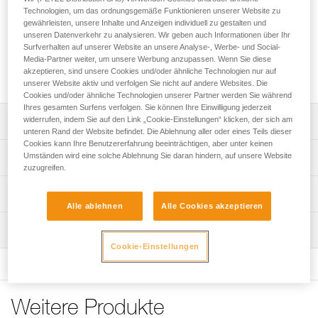
Mit dem RING2SIDE-Zubehör lässt sich eine seitliche
Technologien, um das ordnungsgemäße Funktionieren unserer Website zu
Halteösen aus Gurtband am FALCON- und FALCON
gewährleisten, unsere Inhalte und Anzeigen individuell zu gestalten und
ASCENT-Gurt in eine Halteöse aus Metall umbauen. Die
unseren Datenverkehr zu analysieren. Wir geben auch Informationen über Ihr
große Öse und die intuitive Einhängrichtung erleichtern das
Surfverhalten auf unserer Website an unsere Analyse-, Werbe- und Social-
Media-Partner weiter, um unsere Werbung anzupassen. Wenn Sie diese
Einhängen. Bei Nichtgebrauch lässt es sich einklappen, um
akzeptieren, sind unsere Cookies und/oder ähnliche Technologien nur auf
Hängenbleiben zu verhindern.
unserer Website aktiv und verfolgen Sie nicht auf andere Websites. Die
Cookies und/oder ähnliche Technologien unserer Partner werden Sie während
Ihres gesamten Surfens verfolgen. Sie können Ihre Einwilligung jederzeit
widerrufen, indem Sie auf den Link „Cookie-Einstellungen“ klicken, der sich am
Leistungsverzeichnis
unteren Rand der Website befindet. Die Ablehnung aller oder eines Teils dieser
Cookies kann Ihre Benutzererfahrung beeinträchtigen, aber unter keinen
Zubehör zum Umbauen einer seitlichen Halteöse aus
Umständen wird eine solche Ablehnung Sie daran hindern, auf unsere Website
Technische Spezifikationen
Gurtband in eine Halteöse aus Metall:
zuzugreifen.
- kompatibel mit den Gurten FALCON und FALCON
Material: Aluminium, Kunststoff
Technische Informationen
ASCENT,
Alle ablehnen
Alle Cookies akzeptieren
Gewicht: 75 g
- besteht aus einer halbstarren Komponente und einem
Gebrauchsanleitung
RING OPEN,
Bruchlast längs: 23 kN
Wartung
Das PDF herunterladen technical-notice-RING2SIDE-01
- große Öse und intuitive Einhängrichtung erleichtern das
Cookie-Einstellungen
Das PDF herunterladen technical-notice-RING-OPEN-1
Bruchlast quer: 23 kN
Einhängen,
- lässt sich bei Nichtgebrauch einklappen, um
Konformitätserklärung
Durchmesser der großen Öse (innen): 46 mm
Hängenbleiben zu verhindern.
Das PDF herunterladen UE-Declaration-M028AA00-P28-
Zertifizierung(en): CE EN 362 type M, UKCA, EAC
RINGOPEN
Weitere Produkte
Zugrundeliegende Spezifikationen
Häufige Fragen