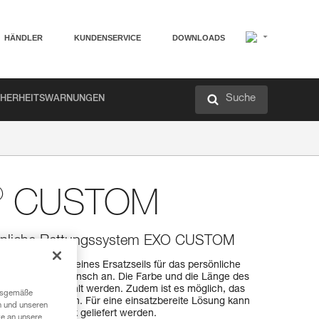
HÄNDLER
KUNDENSERVICE
DOWNLOADS
Suche
CHERHEITSWARNUNGEN
®
CUSTOM
rsönliche Rettungssystem EXO CUSTOM
 die Ausführung eines Ersatzseils für das persönliche
ach Kundenwunsch an. Die Farbe und die Länge des
ach Bedarf gewählt werden. Zudem ist es möglich, das
ngsgemäße
ent auszustatten. Für eine einsatzbereite Lösung kann
n und unseren
 einem Seilsack geliefert werden.
te an unsere