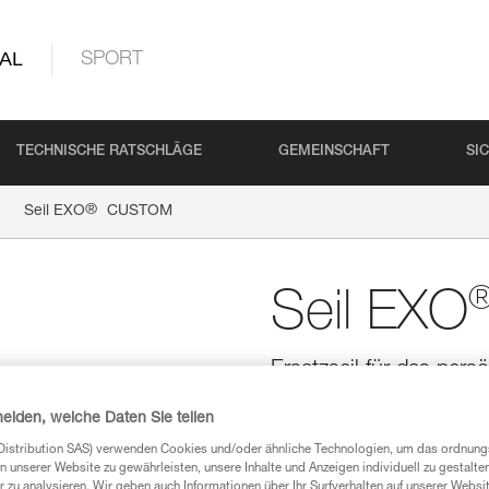
AL
SPORT
TECHNISCHE RATSCHLÄGE
GEMEINSCHAFT
SI
®
Seil EXO
CUSTOM
Seil EXO
Ersatzseil für das pe
Der Petzl Custom Service bietet
heiden, welche Daten Sie teilen
Rettungssystem EXO CUSTOM n
Seils (bis 150 Meter) können n
Distribution SAS) verwenden Cookies und/oder ähnliche Technologien, um das ordnu
System mit einem Anschlagelem
n unserer Website zu gewährleisten, unsere Inhalte und Anzeigen individuell zu gestalte
das EXO CUSTOM-Ersatzseil mit
 zu analysieren. Wir geben auch Informationen über Ihr Surfverhalten auf unserer Websi