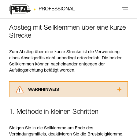
PROFESSIONAL
Abstieg mit Seilklemmen über eine kurze
Strecke
Zum Abstieg über eine kurze Strecke ist die Verwendung
eines Abseilgeräts nicht unbedingt erforderlich. Die beiden
Seilklemmen können nacheinander entgegen der
Aufstiegsrichtung betätigt werden.
WARNHINWEIS
Lesen Sie die Gebrauchsanweisungen der
Produkte, um die es in diesem Tech Tipp geht,
1. Methode in kleinen Schritten
aufmerksam durch, bevor Sie diesen zu Rate
ziehen. Um diese Zusatzinformationen
verstehen zu können, müssen Sie zuerst die in
Steigen Sie in die Seilklemme am Ende des
der Gebrauchsanweisung enthaltenen
Verbindungsmittels, deaktivieren Sie die Bruststeigklemme,