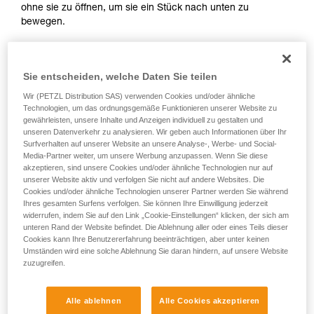
Informationen richtig verstanden haben.
ohne sie zu öffnen, um sie ein Stück nach unten zu
Die Beherrschung dieser Techniken setzt eine
bewegen.
entsprechende Ausbildung und ein spezielles
Training voraus. Prüfen Sie zusammen mit
Hängen Sie sich in die Bruststeigklemme, deaktivieren Sie
einem Profi, ob Sie in der Lage sind, den
die Seilklemme am Ende des Verbindungsmittels, ohne sie
Vorgang alleine sicher zu wiederholen, bevor
Sie entscheiden, welche Daten Sie teilen
zu öffnen, um sie auf die gleiche Höhe wie die
Sie ihn eigenständig durchführen.
Bruststeigklemme zu bewegen.
Wir (PETZL Distribution SAS) verwenden Cookies und/oder ähnliche
Wir geben Beispiele für die mit Ihrer Aktivität
Technologien, um das ordnungsgemäße Funktionieren unserer Website zu
verbundenen Techniken. Möglicherweise gibt es
gewährleisten, unsere Inhalte und Anzeigen individuell zu gestalten und
noch andere Techniken, die hier nicht
unseren Datenverkehr zu analysieren. Wir geben auch Informationen über Ihr
beschrieben werden.
Surfverhalten auf unserer Website an unsere Analyse-, Werbe- und Social-
Media-Partner weiter, um unsere Werbung anzupassen. Wenn Sie diese
akzeptieren, sind unsere Cookies und/oder ähnliche Technologien nur auf
unserer Website aktiv und verfolgen Sie nicht auf andere Websites. Die
Cookies und/oder ähnliche Technologien unserer Partner werden Sie während
Ihres gesamten Surfens verfolgen. Sie können Ihre Einwilligung jederzeit
widerrufen, indem Sie auf den Link „Cookie-Einstellungen“ klicken, der sich am
unteren Rand der Website befindet. Die Ablehnung aller oder eines Teils dieser
Cookies kann Ihre Benutzererfahrung beeinträchtigen, aber unter keinen
Umständen wird eine solche Ablehnung Sie daran hindern, auf unsere Website
zuzugreifen.
2. Handgriffe zum Deaktivieren der
Alle ablehnen
Alle Cookies akzeptieren