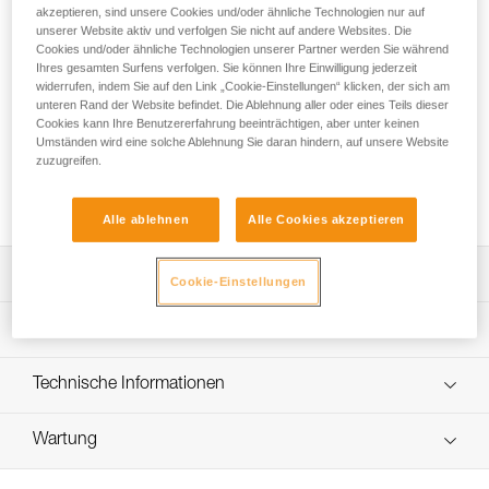
Schutz ohne Abstriche bei der Präzision. Die doppelte
akzeptieren, sind unsere Cookies und/oder ähnliche Technologien nur auf
Lederschicht und die Verstärkungen schützen die
unserer Website aktiv und verfolgen Sie nicht auf andere Websites. Die
Handfläche bei langen Abseilfahrten und beim Ablassen vor
Cookies und/oder ähnliche Technologien unserer Partner werden Sie während
Ihres gesamten Surfens verfolgen. Sie können Ihre Einwilligung jederzeit
Verbrennungen. Die Fingerspitzen und die gefährdeten
widerrufen, indem Sie auf den Link „Cookie-Einstellungen“ klicken, der sich am
Handbereiche sind für eine erhöhte Strapazierfähigkeit
unteren Rand der Website befindet. Die Ablehnung aller oder eines Teils dieser
verstärkt. Der Handrücken ist aus Leder mit abriebfestem
Cookies kann Ihre Benutzererfahrung beeinträchtigen, aber unter keinen
Nylonstretch an den Gelenken gefertigt. Die in das
Umständen wird eine solche Ablehnung Sie daran hindern, auf unsere Website
Neoprenbündchen mit Klettverschluss eingearbeitete Öse
zuzugreifen.
dient dazu, die Handschuhe mit Hilfe eines Karabiners am
Klettergurt zu befestigen.
Alle ablehnen
Alle Cookies akzeptieren
Leistungsverzeichnis
Cookie-Einstellungen
Hergestellt aus hochwertigem Naturleder mit verstärkter
Technische Spezifikationen
Handfläche.
Strapazierfähige doppelte Lederschicht für die
Material: Ziegenleder, Nylonstretch
Technische Informationen
gefährdeten Handbereiche (Fingerspitzen, Handfläche,
Zertifizierung(en): CE EN 21420, CE EN 388 (3123), EAC
Bereich zwischen Daumen und Zeigefinger).
Gebrauchsanleitung
NSN: 8415-01-606-2512
Wartung
Das PDF herunterladen technical-notice-CORDEX-
Der Handrücken besteht aus strapazierfähigem Leder mit
CORDEX-PLUS-1
Zertifizierung CE EN 388 (3123): - Abriebfestigkeit 3/4. -
abriebfestem Nylonstretch an den Gelenken.