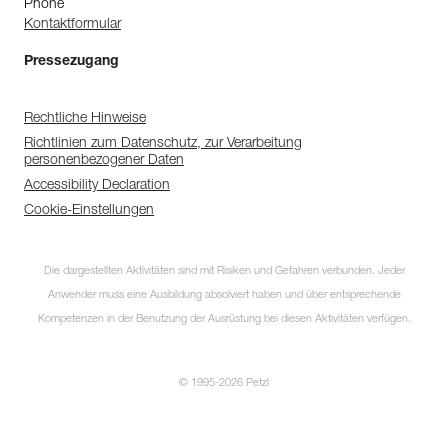
Phone
Kontaktformular
Pressezugang
Rechtliche Hinweise
Richtlinien zum Datenschutz, zur Verarbeitung
personenbezogener Daten
Accessibility Declaration
Cookie-Einstellungen
Die dargestellten Aktivitäten sind mit Risiken und Gefahren verbunden. Jeder
Anwender muss eine Ausbildung absolviert haben und über entsprechende
Kompetenzen in der Benutzung der Ausrüstung bei diesen Aktivitäten verfügen.
© 1995-2026 Petzl