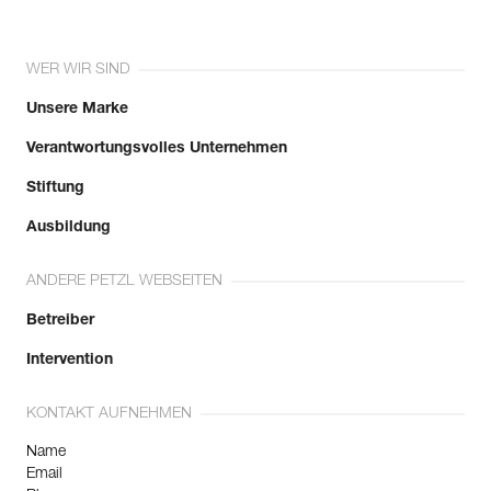
Handumfang : 23 cm
Mehr erfahren
Garantie : 3 Jahre
Verpackung : 1
WER WIR SIND
Referenz : K53 XLN
Unsere Marke
Farbe(n) : Schwarz
Größe : XL
Verantwortungsvolles Unternehmen
Größe : 9,5
Handumfang : 24,5 cm
Stiftung
Garantie : 3 Jahre
Verpackung : 1
Ausbildung
ANDERE PETZL WEBSEITEN
Betreiber
Intervention
KONTAKT AUFNEHMEN
Name
Email