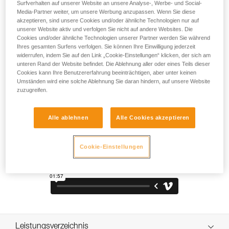
Steigeisen genau richtig für Sie! Mit ihren 12 Zacken
Surfverhalten auf unserer Website an unsere Analyse-, Werbe- und Social-
Media-Partner weiter, um unsere Werbung anzupassen. Wenn Sie diese
ermöglichen sie ein sicheres Gehen und guten Halt, egal ob
akzeptieren, sind unsere Cookies und/oder ähnliche Technologien nur auf
Sie auf einem Gletscher oder in einem Schneecouloir
unserer Website aktiv und verfolgen Sie nicht auf andere Websites. Die
unterwegs sind. Sie sind mit zwei Bindungssystemen
Cookies und/oder ähnliche Technologien unserer Partner werden Sie während
erhältlich, um sich allen Bergschuhen mit oder ohne
Ihres gesamten Surfens verfolgen. Sie können Ihre Einwilligung jederzeit
Sohlenrand anzupassen.
widerrufen, indem Sie auf den Link „Cookie-Einstellungen“ klicken, der sich am
unteren Rand der Website befindet. Die Ablehnung aller oder eines Teils dieser
Cookies kann Ihre Benutzererfahrung beeinträchtigen, aber unter keinen
Umständen wird eine solche Ablehnung Sie daran hindern, auf unsere Website
zuzugreifen.
ALPEN ADAPT
Alle ablehnen
Alle Cookies akzeptieren
Cookie-Einstellungen
Leistungsverzeichnis