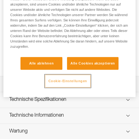
Das Verbindungsmittel GRILLON wird zusammen mit einer
akzeptieren, sind unsere Cookies und/oder ähnliche Technologien nur auf
Auffangvorrichtung zur Arbeitsplatzpositionierung verwendet.
unserer Website aktiv und verfolgen Sie nicht auf andere Websites. Die
Es ermöglicht ein präzises und einfaches Einstellen der
Cookies und/oder ähnliche Technologien unserer Partner werden Sie während
Länge entsprechend den speziellen Anforderungen des
Ihres gesamten Surfens verfolgen. Sie können Ihre Einwilligung jederzeit
widerrufen, indem Sie auf den Link „Cookie-Einstellungen“ klicken, der sich am
Arbeitsplatzes, um eine komfortable Arbeitsposition zu
unteren Rand der Website befindet. Die Ablehnung aller oder eines Teils dieser
gewährleisten. Es kann entsprechend der Konfiguration
Cookies kann Ihre Benutzererfahrung beeinträchtigen, aber unter keinen
entweder an der zentralen Halteöse oder an den beiden
Umständen wird eine solche Ablehnung Sie daran hindern, auf unsere Website
seitlichen Halteösen des Gurts befestigt werden. Das
zuzugreifen.
GRILLON ist in zwei Farben und sieben Längen (2, 3, 4, 5,
10, 15 und 20 m) verfügbar. Es ist nach nordamerikanischen,
Alle ablehnen
Alle Cookies akzeptieren
europäischen und russischen Normen zertifiziert.
Cookie-Einstellungen
Leistungsverzeichnis
Einfach zu bedienen: stufenloses Einstellsystem für eine
Technische Spezifikationen
präzise Anpassung der benötigten Länge und eine
komfortable Arbeitsposition.
Material: Polyamid, Polyester, Aluminium
Technische Informationen
Es kann auf zwei Arten verwendet werden:
Zertifizierung(en): ANSI Z359.3, CSA Z259.11, CE EN 358,
- An den beiden seitlichen Halteösen des Gurts, wenn sich
Gebrauchsanleitung
EAC, GB 24543/WQX
der Anwender mit den Füßen abstützt. Diese Verbindung
Wartung
Das PDF herunterladen technical-notice-GRILLON-3
ermöglicht eine bessere Verteilung des Gewichts auf dem
Zugrundeliegende Spezifikationen
Das PDF herunterladen GRILLON replacement rope