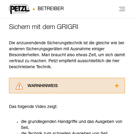
BETREIBER
Sichern mit dem GRIGRI
Die anzuwendende Sicherungstechnik ist die gleiche wie bei
anderen Sicherungsgeräten mit Ausnahme einiger
Besonderheiten. Man braucht also etwas Zeit, um sich damit
vertraut zu machen. Petzl empfiehlt ausschließlich die hier
beschriebene Technik.
WARNHINWEIS
Lesen Sie die Gebrauchsanweisungen der
Produkte, um die es in diesem Tech Tipp geht,
Das folgende Video zeigt:
aufmerksam durch, bevor Sie diesen zu Rate
ziehen. Um diese Zusatzinformationen
verstehen zu können, müssen Sie zuerst die in
die grundlegenden Handgriffe und das Ausgeben von
der Gebrauchsanweisung enthaltenen
Seil,
Informationen richtig verstanden haben.