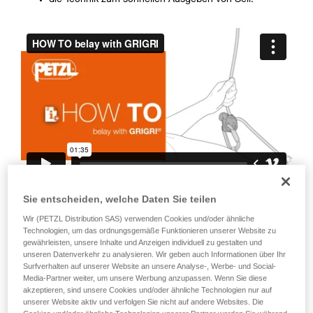
die Technik zum schnellen Ausgeben von Seil.
Die Beherrschung dieser Techniken setzt eine
entsprechende Ausbildung und ein spezielles
Training voraus. Prüfen Sie zusammen mit
einem Profi, ob Sie in der Lage sind, den
Vorgang alleine sicher zu wiederholen, bevor
Sie ihn eigenständig durchführen.
Wir geben Beispiele für die mit Ihrer Aktivität
verbundenen Techniken. Möglicherweise gibt es
noch andere Techniken, die hier nicht
beschrieben werden.
Sie entscheiden, welche Daten Sie teilen
Denken Sie daran, dass bei Blockieren
des Geräts oder des
Wir (PETZL Distribution SAS) verwenden Cookies und/oder ähnliche
Technologien, um das ordnungsgemäße Funktionieren unserer Website zu
Klemmmechanismus das Seil nicht
gewährleisten, unsere Inhalte und Anzeigen individuell zu gestalten und
unseren Datenverkehr zu analysieren. Wir geben auch Informationen über Ihr
blockiert werden kann. Folgendes ist
Surfverhalten auf unserer Website an unsere Analyse-, Werbe- und Social-
daher unbedingt zu beachten: das Gerät
Media-Partner weiter, um unsere Werbung anzupassen. Wenn Sie diese
akzeptieren, sind unsere Cookies und/oder ähnliche Technologien nur auf
nicht mit der ganzen Hand umgreifen,
unserer Website aktiv und verfolgen Sie nicht auf andere Websites. Die
den Daumen nicht ständig auf dem