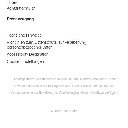
Phone
Kontaktformular
Pressezugang
Rechtliche Hinweise
Richtlinien zum Datenschutz, zur Verarbeitung
personenbezogener Daten
Accessibility Declaration
Cookie-Einstellungen
Die dargestellten Aktivitäten sind mit Risiken und Gefahren verbunden. Jeder
Anwender muss eine Ausbildung absolviert haben und über entsprechende
Kompetenzen in der Benutzung der Ausrüstung bei diesen Aktivitäten verfügen.
© 1995-2026 Petzl