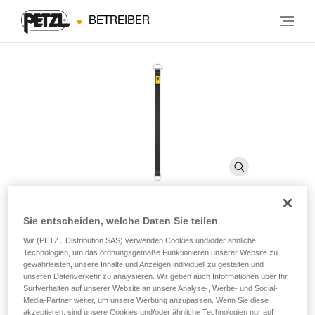
BETREIBER
Sie entscheiden, welche Daten Sie teilen
CONNEXION FIXE
Wir (PETZL Distribution SAS) verwenden Cookies und/oder ähnliche
Technologien, um das ordnungsgemäße Funktionieren unserer Website zu
gewährleisten, unsere Inhalte und Anzeigen individuell zu gestalten und
Anschlagmittel
unseren Datenverkehr zu analysieren. Wir geben auch Informationen über Ihr
Surfverhalten auf unserer Website an unsere Analyse-, Werbe- und Social-
Media-Partner weiter, um unsere Werbung anzupassen. Wenn Sie diese
Das CONNEXION FIXE ist ein robustes Anschlagmittel mit
akzeptieren, sind unsere Cookies und/oder ähnliche Technologien nur auf