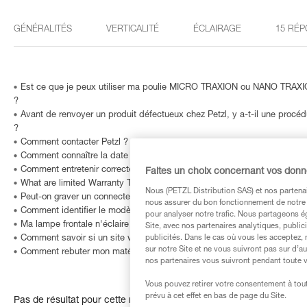
GÉNÉRALITÉS
VERTICALITÉ
ÉCLAIRAGE
15 RÉP
Est ce que je peux utiliser ma poulie MICRO TRAXION ou NANO TRAXIO
?
Avant de renvoyer un produit défectueux chez Petzl, y a-t-il une procé
?
Comment contacter Petzl ?
Comment connaître la date de fabrication de mon EPI ?
Comment entretenir correctement mon équipement Petzl ?
Faites un choix concernant vos don
What are limited Warranty Terms in United States and Canada ?
Nous (PETZL Distribution SAS) et nos partenai
Peut-on graver un connecteur… ou comment identifier un produit dont le
nous assurer du bon fonctionnement de notre S
Comment identifier le modèle et l'âge de ma lampe frontale Petzl ?
pour analyser notre trafic. Nous partageons é
Ma lampe frontale n'éclaire plus ou n'éclaire plus très bien ?
Site, avec nos partenaires analytiques, public
Comment savoir si un site web est frauduleux ?
publicités. Dans le cas où vous les acceptez, 
sur notre Site et ne vous suivront pas sur d’a
Comment rebuter mon matériel ?
nos partenaires vous suivront pendant toute v
Vous pouvez retirer votre consentement à tout
prévu à cet effet en bas de page du Site.
Pas de résultat pour cette recherche