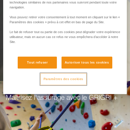
Pensé pour assurer.
technologies similaires de nos partenaires vous suivront pendant toute votre
navigation.
Vous pouvez retirer votre consentement à tout moment en cliquant sur le lien «
GRIGRI+ : plus de sérénité en tête comme en
Paramètres des cookies » prévu à cet effet en bas de page du Site.
moulinette.
Le fait de refuser tout ou partie de ces cookies peut dégrader votre expérience
utilisateur, mais en aucun cas ce refus ne vous empêchera d’accéder à notre
DÉCOUVREZ LE GRIGRI +
Site.
Tout refuser
Autoriser tous les cookies
Paramètres des cookies
Maîtrisez l'assurage avec le GRIGRI +