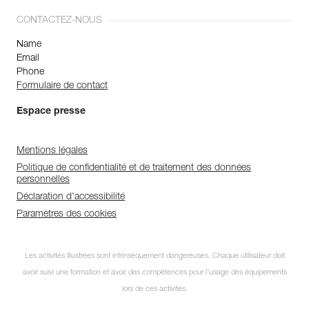
CONTACTEZ-NOUS
Name
Email
Phone
Formulaire de contact
Espace presse
Mentions légales
Politique de confidentialité et de traitement des données
personnelles
Déclaration d'accessibilité
Paramètres des cookies
Les activités illustrées sont intrinsèquement dangereuses. Chaque utilisateur doit
avoir suivi une formation et avoir des compétences pour l’usage des équipements
lors de ces activités.