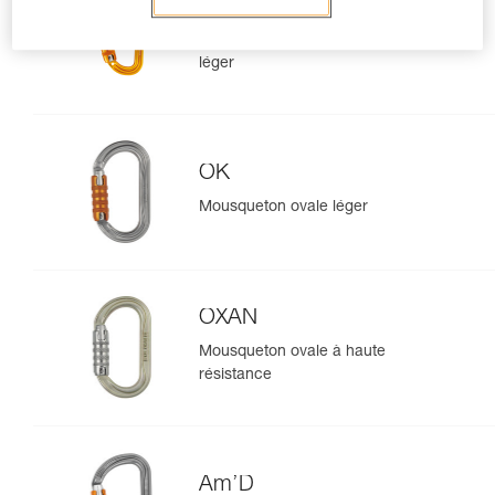
Sm'D
Mousqueton asymétrique ultra-
léger
OK
Mousqueton ovale léger
OXAN
Mousqueton ovale à haute
résistance
Am’D