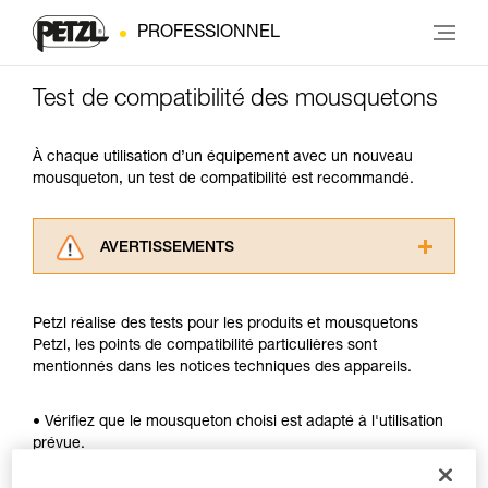
PROFESSIONNEL
Test de compatibilité des mousquetons
À chaque utilisation d’un équipement avec un nouveau
mousqueton, un test de compatibilité est recommandé.
AVERTISSEMENTS
Lisez attentivement les notices techniques des
produits utilisés dans ce conseil avant de le
Petzl réalise des tests pour les produits et mousquetons
consulter. Vous devez avoir compris les
Petzl, les points de compatibilité particulières sont
informations de la notice technique pour
mentionnés dans les notices techniques des appareils.
pouvoir comprendre ce complément
d’informations.
Maîtriser ces techniques nécessite une
• Vérifiez que le mousqueton choisi est adapté à l'utilisation
formation et un entraînement spécifique. Validez
prévue.
avec un professionnel votre capacité à refaire
• Vérifiez que la section du mousqueton est adaptée.
la manipulation, seul, en toute sécurité, avant