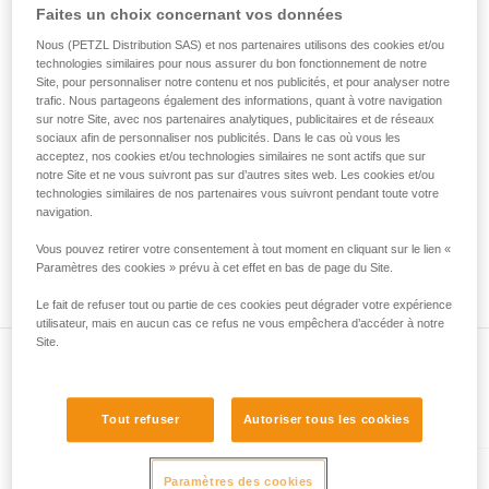
• Vérifiez que le mousqueton ne se bloque pas dans le trou
Faites un choix concernant vos données
de la reproduire en autonomie.
de connexion de l'appareil.
Nous donnons des exemples de techniques
• Évaluez la possibilité que le mousqueton se mette en
Nous (PETZL Distribution SAS) et nos partenaires utilisons des cookies et/ou
liées à votre activité. Il peut en exister d’autres
technologies similaires pour nous assurer du bon fonctionnement de notre
mauvaise position et la stabilité de cette mauvaise position.
que nous ne décrivons pas ici.
Site, pour personnaliser notre contenu et nos publicités, et pour analyser notre
• Vérifiez les risques d'interférence entre les éléments du
trafic. Nous partageons également des informations, quant à votre navigation
système et la bague du mousqueton.
sur notre Site, avec nos partenaires analytiques, publicitaires et de réseaux
sociaux afin de personnaliser nos publicités. Dans le cas où vous les
acceptez, nos cookies et/ou technologies similaires ne sont actifs que sur
Remarque
notre Site et ne vous suivront pas sur d’autres sites web. Les cookies et/ou
Pour les appareils munis d'une bague souple de maintien du
technologies similaires de nos partenaires vous suivront pendant toute votre
mousqueton (ZIGZAG, PIRANA...), refaites un test de
navigation.
compatibilité lorsque vous changez le mousqueton. En effet,
Vous pouvez retirer votre consentement à tout moment en cliquant sur le lien «
la bague souple peut avoir été déformée par le premier
Paramètres des cookies » prévu à cet effet en bas de page du Site.
mousqueton et ne plus maintenir correctement le second.
Le fait de refuser tout ou partie de ces cookies peut dégrader votre expérience
utilisateur, mais en aucun cas ce refus ne vous empêchera d’accéder à notre
Site.
Présent dans l'article
Tout refuser
Autoriser tous les cookies
Paramètres des cookies