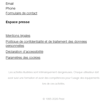
Email
Phone
Formulaire de contact
Espace presse
Mentions légales
Politique de confidentialité et de traitement des données
personnelles
Déclaration d'accessibilité
Paramètres des cookies
Les activités illustrées sont intrinsèquement dangereuses. Chaque utilisateur doit
avoir suivi une formation et avoir des compétences pour l’usage des équipements
lors de ces activités.
© 1995-2026 Petzl