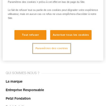
Paramètres des cookies » prévu à cet effet en bas de page du Site.
Le fait de refuser tout ou partie de ces cookies peut dégrader votre expérience
Email *
utilisateur, mais en aucun cas ce refus ne vous empêchera d’accéder à notre
Site.
Tout refuser
Autoriser tous les cookies
Rejoignez la communauté !
Paramètres des cookies
QUI SOMMES-NOUS ?
La marque
Entreprise Responsable
Petzl Fondation