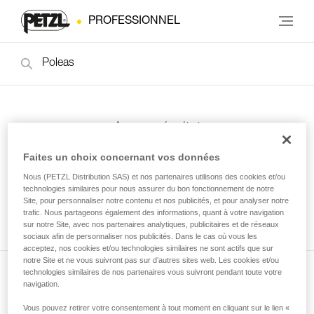
PROFESSIONNEL
Aucun résultat
Faites un choix concernant vos données
Nous (PETZL Distribution SAS) et nos partenaires utilisons des cookies et/ou
technologies similaires pour nous assurer du bon fonctionnement de notre
Site, pour personnaliser notre contenu et nos publicités, et pour analyser notre
trafic. Nous partageons également des informations, quant à votre navigation
sur notre Site, avec nos partenaires analytiques, publicitaires et de réseaux
sociaux afin de personnaliser nos publicités. Dans le cas où vous les
acceptez, nos cookies et/ou technologies similaires ne sont actifs que sur
notre Site et ne vous suivront pas sur d’autres sites web. Les cookies et/ou
technologies similaires de nos partenaires vous suivront pendant toute votre
navigation.
Abonnez-vous à la newsletter
Vous pouvez retirer votre consentement à tout moment en cliquant sur le lien «
et restez connecté à notre actualité