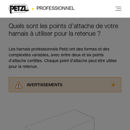
PROFESSIONNEL
Quels sont les points d’attache de votre
harnais à utiliser pour la retenue ?
Les harnais professionnels Petzl ont des formes et des
complexités variables, avec entre deux et six points
d’attache certifiés. Chaque point d’attache peut être utilisé
pour la retenue.
AVERTISSEMENTS
Lisez attentivement les notices techniques des
produits utilisés dans ce conseil avant de le
consulter. Vous devez avoir compris les
informations de la notice technique pour
pouvoir comprendre ce complément
d’informations.