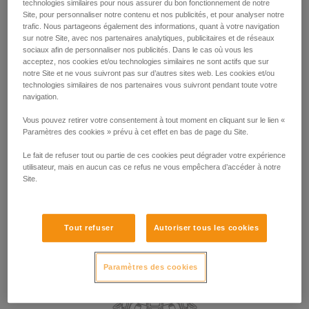
technologies similaires pour nous assurer du bon fonctionnement de notre
Du point de vue réglementaire, c’est la certification EN 358
Site, pour personnaliser notre contenu et nos publicités, et pour analyser notre
qui couvre l’utilisation des points d’attache en retenue.
trafic. Nous partageons également des informations, quant à votre navigation
Cependant, en l’absence de risque de chute et donc de
sur notre Site, avec nos partenaires analytiques, publicitaires et de réseaux
suspension dans le harnais, dans la pratique, n’importe quel
sociaux afin de personnaliser nos publicités. Dans le cas où vous les
acceptez, nos cookies et/ou technologies similaires ne sont actifs que sur
point d’attache du harnais peut être utilisé pour la retenue.
notre Site et ne vous suivront pas sur d’autres sites web. Les cookies et/ou
technologies similaires de nos partenaires vous suivront pendant toute votre
navigation.
Le choix du point d’attache utilisé pour la retenue peut être
dicté par le besoin spécifique de la tâche à accomplir, par
Vous pouvez retirer votre consentement à tout moment en cliquant sur le lien «
exemple, préférer un point dorsal pour que la longe ne se
Paramètres des cookies » prévu à cet effet en bas de page du Site.
trouve pas dans l’espace de travail devant l’utilisateur.
Le fait de refuser tout ou partie de ces cookies peut dégrader votre expérience
utilisateur, mais en aucun cas ce refus ne vous empêchera d’accéder à notre
Site.
Tout refuser
Autoriser tous les cookies
Paramètres des cookies