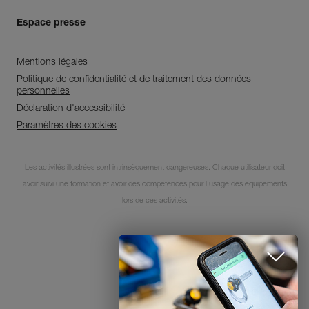
Espace presse
Mentions légales
Politique de confidentialité et de traitement des données
personnelles
Déclaration d'accessibilité
Paramètres des cookies
Découvrez ePPEcentre
Les activités illustrées sont intrinsèquement dangereuses. Chaque utilisateur doit
avoir suivi une formation et avoir des compétences pour l’usage des équipements
Simplifiez le contrôle et le suivi de
votre parc d'EPI.
lors de ces activités.
JE DÉCOUVRE L'APP
© 1995-2026 Petzl
FERMER