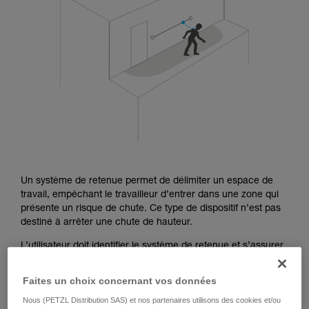
Maîtriser ces techniques nécessite une
formation et un entraînement spécifique. Validez
avec un professionnel votre capacité à refaire
la manipulation, seul, en toute sécurité, avant
de la reproduire en autonomie.
Nous donnons des exemples de techniques
liées à votre activité. Il peut en exister d’autres
que nous ne décrivons pas ici.
Un système de retenue permet de délimiter un espace de
travail, empêchant le travailleur d’entrer dans une zone qui
présente un risque de chute. Ce type de dispositif n’est pas
destiné à arrêter une chute de hauteur.
L’utilisateur doit identifier le système de retenue et s’assurer
que ce système empêche effectivement de se mettre en
situation de chute.
Faites un choix concernant vos données
Nous (PETZL Distribution SAS) et nos partenaires utilisons des cookies et/ou