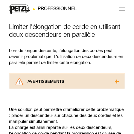
PROFESSIONNEL
Limiter l'élongation de corde en utilisant
deux descendeurs en parallèle
Lors de longue descente, l’élongation des cordes peut
devenir problématique. L’utilisation de deux descendeurs en
parallèle permet de limiter cette élongation.
AVERTISSEMENTS
Lisez attentivement les notices techniques des
produits utilisés dans ce conseil avant de le
consulter. Vous devez avoir compris les
Une solution peut permettre d’améliorer cette problématique
informations de la notice technique pour
: placer un descendeur sur chacune des deux cordes et les
pouvoir comprendre ce complément
manipuler simultanément.
d’informations.
La charge est ainsi répartie sur les deux descendeurs,
Maîtriser ces techniques nécessite une