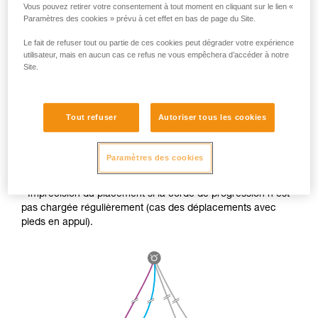
Vous pouvez retirer votre consentement à tout moment en cliquant sur le lien «
Paramètres des cookies » prévu à cet effet en bas de page du Site.
Le fait de refuser tout ou partie de ces cookies peut dégrader votre expérience
utilisateur, mais en aucun cas ce refus ne vous empêchera d’accéder à notre
Site.
Tout refuser
Autoriser tous les cookies
SI VOUS N’UTILISEZ PAS CETTE TECHNIQUE lors de
longue descente, l’élongation des cordes peut poser deux
Paramètres des cookies
problèmes :
- Imprécision du placement si la corde de progression n’est
pas chargée régulièrement (cas des déplacements avec
pieds en appui).