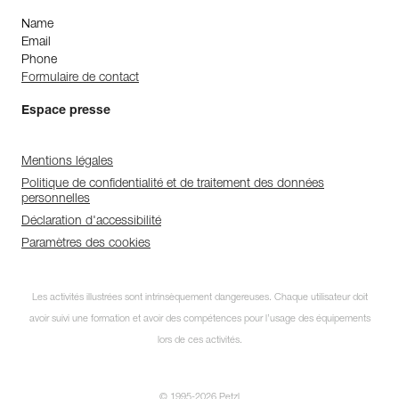
Name
Email
Phone
Formulaire de contact
Espace presse
Mentions légales
Politique de confidentialité et de traitement des données
personnelles
Déclaration d'accessibilité
Paramètres des cookies
Les activités illustrées sont intrinsèquement dangereuses. Chaque utilisateur doit
avoir suivi une formation et avoir des compétences pour l’usage des équipements
lors de ces activités.
© 1995-2026 Petzl