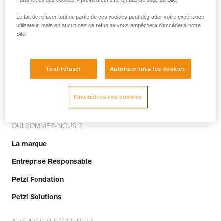
Paramètres des cookies » prévu à cet effet en bas de page du Site.
Le fait de refuser tout ou partie de ces cookies peut dégrader votre expérience
utilisateur, mais en aucun cas ce refus ne vous empêchera d’accéder à notre
Site.
Tout refuser
Autoriser tous les cookies
Rejoignez la communauté !
Paramètres des cookies
QUI SOMMES-NOUS ?
La marque
Entreprise Responsable
Petzl Fondation
Petzl Solutions