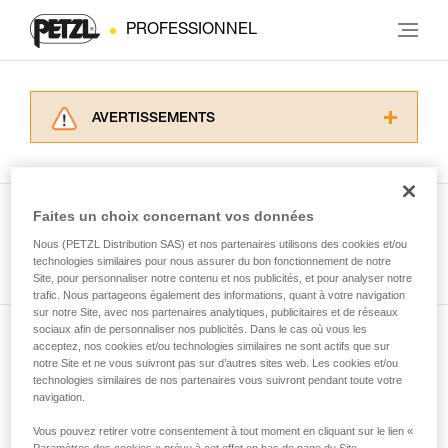
PROFESSIONNEL
AVERTISSEMENTS
Lisez attentivement les notices techniques des
produits utilisés dans ce conseil avant de le
consulter. Vous devez avoir compris les
informations de la notice technique pour
Faites un choix concernant vos données
pouvoir comprendre ce complément
Nous (PETZL Distribution SAS) et nos partenaires utilisons des cookies et/ou
Voir tous les conseils
d’informations.
technologies similaires pour nous assurer du bon fonctionnement de notre
Maîtriser ces techniques nécessite une
Site, pour personnaliser notre contenu et nos publicités, et pour analyser notre
formation et un entraînement spécifique. Validez
trafic. Nous partageons également des informations, quant à votre navigation
sur notre Site, avec nos partenaires analytiques, publicitaires et de réseaux
avec un professionnel votre capacité à refaire
sociaux afin de personnaliser nos publicités. Dans le cas où vous les
la manipulation, seul, en toute sécurité, avant
acceptez, nos cookies et/ou technologies similaires ne sont actifs que sur
Abonnez-vous à la newsletter
de la reproduire en autonomie.
notre Site et ne vous suivront pas sur d’autres sites web. Les cookies et/ou
Nous donnons des exemples de techniques
technologies similaires de nos partenaires vous suivront pendant toute votre
et restez connecté à notre actualité
liées à votre activité. Il peut en exister d’autres
navigation.
que nous ne décrivons pas ici.
Vous pouvez retirer votre consentement à tout moment en cliquant sur le lien «
Email *