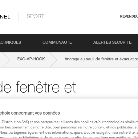
NEL
SPORT
REVENDE
ECHNIQUES
COMMUNAUTÉ
ALERTES SÉCURITÉ
EXO-AP-HOOK
Ancrage au seuil de fenêtre et évacuati
e fenêtre et
EXO
 choix concernant vos données
Distribution SAS) et nos partenaires utilisons des cookies et/ou technologies similai
on fonctionnement de notre Site, pour personnaliser notre contenu et nos publicités, et
. Nous partageons également des informations, quant à votre navigation sur notre Site, 