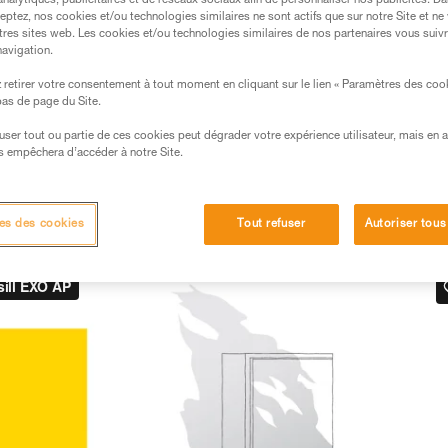
analytiques, publicitaires et de réseaux sociaux afin de personnaliser nos publicités. Da
eptez, nos cookies et/ou technologies similaires ne sont actifs que sur notre Site et ne
s des produits utilisés dans ce conseil avant de le
tres sites web. Les cookies et/ou technologies similaires de nos partenaires vous suiv
formations de la notice technique pour pouvoir
navigation.
.
retirer votre consentement à tout moment en cliquant sur le lien « Paramètres des coo
ormation et un entraînement spécifique. Validez avec
 bas de page du Site.
 manipulation, seul, en toute sécurité, avant de la
efuser tout ou partie de ces cookies peut dégrader votre expérience utilisateur, mais en 
s empêchera d’accéder à notre Site.
iées à votre activité. Il peut en exister d’autres que
es des cookies
Tout refuser
Autoriser tous