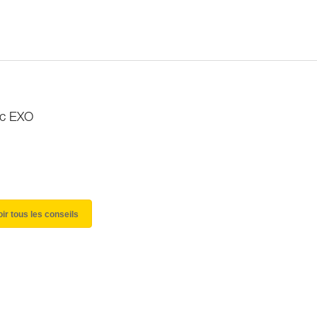
vec EXO
oir tous les conseils