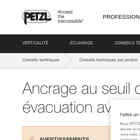
PROFESSION
VERTICALITÉ
ECLAIRAGE
CONSEILS T
Conseils techniques
Conseils techniques par produit
Ancrage au seuil d
évacuation avec 
Faites un
Nous (PETZL 
assurer du b
notre trafic