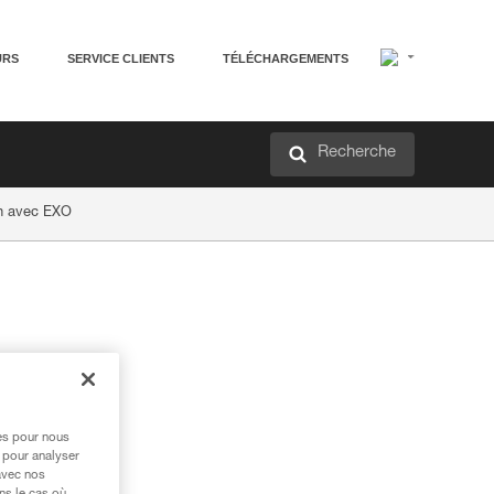
URS
SERVICE CLIENTS
TÉLÉCHARGEMENTS
Recherche
on avec EXO
res pour nous
 pour analyser
avec nos