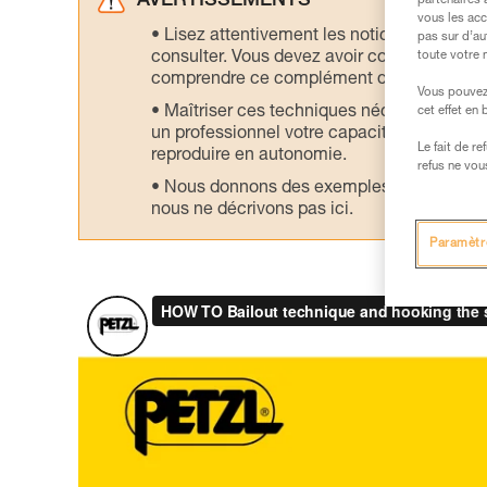
AVERTISSEMENTS
partenaires 
vous les acc
Lisez attentivement les notices technique
pas sur d’au
consulter. Vous devez avoir compris les in
toute votre 
comprendre ce complément d’informations
Vous pouvez 
Maîtriser ces techniques nécessite une f
cet effet en
un professionnel votre capacité à refaire la
Le fait de r
reproduire en autonomie.
refus ne vou
Nous donnons des exemples de techniques l
nous ne décrivons pas ici.
Paramètr