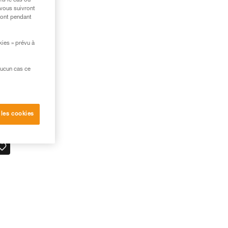
ns le cas où
 vous suivront
ront pendant
kies » prévu à
aucun cas ce
 les cookies