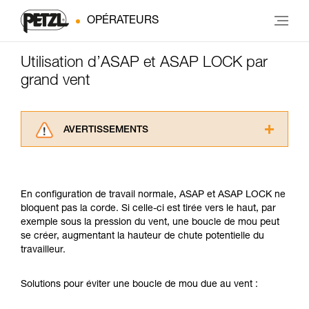
OPÉRATEURS
Utilisation d’ASAP et ASAP LOCK par
grand vent
AVERTISSEMENTS
Lisez attentivement les notices techniques des
produits utilisés dans ce conseil avant de le
consulter. Vous devez avoir compris les
En configuration de travail normale, ASAP et ASAP LOCK ne
informations de la notice technique pour
bloquent pas la corde. Si celle-ci est tirée vers le haut, par
pouvoir comprendre ce complément
exemple sous la pression du vent, une boucle de mou peut
d’informations.
se créer, augmentant la hauteur de chute potentielle du
Maîtriser ces techniques nécessite une
travailleur.
formation et un entraînement spécifique. Validez
avec un professionnel votre capacité à refaire
la manipulation, seul, en toute sécurité, avant
Solutions pour éviter une boucle de mou due au vent :
de la reproduire en autonomie.
Nous donnons des exemples de techniques