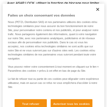
Avec ASAP LOCK, utilisez la fonction de blocage pour limiter
liées à votre activité. Il peut en exister d’autres
la circulation de la corde dans l'appareil. Cette fonction
que nous ne décrivons pas ici.
n'empêche pas les déplacements de l'utilisateur vers le
Faites un choix concernant vos données
haut.
Nous (PETZL Distribution SAS) et nos partenaires utilisons des cookies et/ou
technologies similaires pour nous assurer du bon fonctionnement de notre
Avec ASAP, sans fonction de blocage, d’autres techniques
Site, pour personnaliser notre contenu et nos publicités, et pour analyser notre
trafic. Nous partageons également des informations, quant à votre navigation
peuvent être utilisées :
sur notre Site, avec nos partenaires analytiques, publicitaires et de réseaux
sociaux afin de personnaliser nos publicités. Dans le cas où vous les
Retenue de la corde par un équipier au sol
acceptez, nos cookies et/ou technologies similaires ne sont actifs que sur
notre Site et ne vous suivront pas sur d’autres sites web. Les cookies et/ou
Lest en bout de corde
technologies similaires de nos partenaires vous suivront pendant toute votre
Connexion du bout de corde à un ancrage
navigation.
Vous pouvez retirer votre consentement à tout moment en cliquant sur le lien «
Ces trois options doivent être étudiées dans le plan de
Paramètres des cookies » prévu à cet effet en bas de page du Site.
secours, dans tous les cas, une analyse des risques
spécifiques à la situation doit être réalisée.
Le fait de refuser tout ou partie de ces cookies peut dégrader votre expérience
utilisateur, mais en aucun cas ce refus ne vous empêchera d’accéder à notre
Site.
Tout refuser
Autoriser tous les cookies