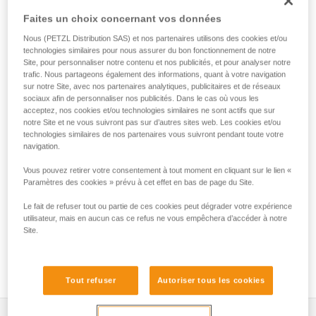
TOOLINK M est une interface qui permet de connecter et de
Faites un choix concernant vos données
sécuriser un outil à œillet intégré jusqu'à 3 kg, lors des
travaux en hauteur. Son point de connexion ergonomique
Nous (PETZL Distribution SAS) et nos partenaires utilisons des cookies et/ou
permet un clippage et déclippage rapides, pour des
technologies similaires pour nous assurer du bon fonctionnement de notre
manipulations facilitées.
Site, pour personnaliser notre contenu et nos publicités, et pour analyser notre
trafic. Nous partageons également des informations, quant à votre navigation
sur notre Site, avec nos partenaires analytiques, publicitaires et de réseaux
sociaux afin de personnaliser nos publicités. Dans le cas où vous les
acceptez, nos cookies et/ou technologies similaires ne sont actifs que sur
HOW TO Use our solutions for dropped tool
notre Site et ne vous suivront pas sur d’autres sites web. Les cookies et/ou
prevention
technologies similaires de nos partenaires vous suivront pendant toute votre
navigation.
Vous pouvez retirer votre consentement à tout moment en cliquant sur le lien «
Paramètres des cookies » prévu à cet effet en bas de page du Site.
Le fait de refuser tout ou partie de ces cookies peut dégrader votre expérience
utilisateur, mais en aucun cas ce refus ne vous empêchera d’accéder à notre
Site.
Tout refuser
Autoriser tous les cookies
Descriptif