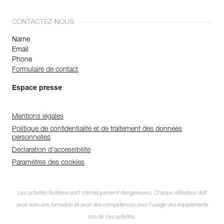
CONTACTEZ-NOUS
Name
Email
Phone
Formulaire de contact
Espace presse
Mentions légales
Politique de confidentialité et de traitement des données
personnelles
Déclaration d'accessibilité
Paramètres des cookies
Les activités illustrées sont intrinsèquement dangereuses. Chaque utilisateur doit
avoir suivi une formation et avoir des compétences pour l’usage des équipements
lors de ces activités.