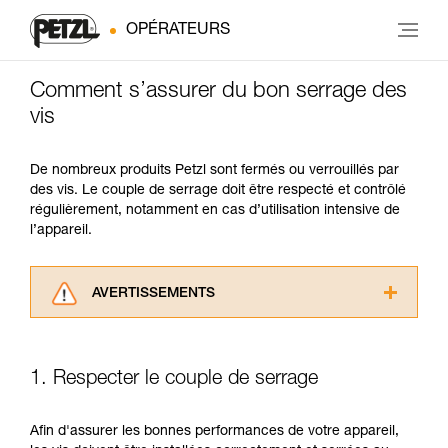
OPÉRATEURS
Comment s’assurer du bon serrage des
vis
De nombreux produits Petzl sont fermés ou verrouillés par
des vis. Le couple de serrage doit être respecté et contrôlé
régulièrement, notamment en cas d’utilisation intensive de
l’appareil.
AVERTISSEMENTS
Lisez attentivement les notices techniques des
produits utilisés dans ce conseil avant de le
consulter. Vous devez avoir compris les
1. Respecter le couple de serrage
informations de la notice technique pour
pouvoir comprendre ce complément
d’informations.
Afin d'assurer les bonnes performances de votre appareil,