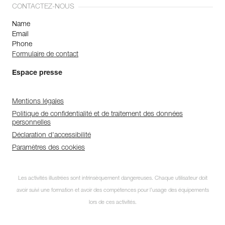
CONTACTEZ-NOUS
Name
Email
Phone
Formulaire de contact
Espace presse
Mentions légales
Politique de confidentialité et de traitement des données
personnelles
Déclaration d'accessibilité
Paramètres des cookies
Les activités illustrées sont intrinsèquement dangereuses. Chaque utilisateur doit
avoir suivi une formation et avoir des compétences pour l’usage des équipements
lors de ces activités.