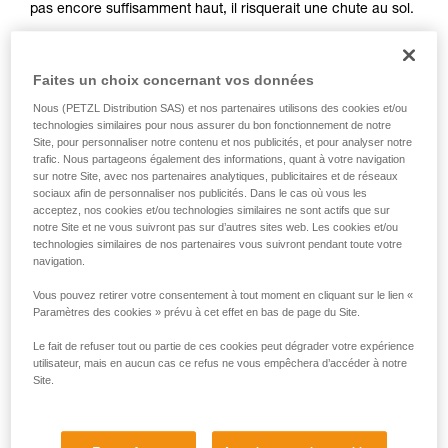
pas encore suffisamment haut, il risquerait une chute au sol.
avec un professionnel votre capacité à refaire
la manipulation, seul, en toute sécurité, avant
Dans tous les cas, il est nécessaire d’être attentif et vigilant
de la reproduire en autonomie.
lorsque vous assurez, afin d’anticiper une chute potentielle.
Nous donnons des exemples de techniques
Faites un choix concernant vos données
Rappelons qu’en cas de risque de chute au sol, ou sur une
liées à votre activité. Il peut en exister d’autres
vire, on ne dynamisera pas le grimpeur.
Nous (PETZL Distribution SAS) et nos partenaires utilisons des cookies et/ou
que nous ne décrivons pas ici.
technologies similaires pour nous assurer du bon fonctionnement de notre
Pour mieux maîtriser l’assurage dynamique lors d’une chute,
Site, pour personnaliser notre contenu et nos publicités, et pour analyser notre
n’hésitez pas à vous entraîner. Pour vous entraîner,
trafic. Nous partageons également des informations, quant à votre navigation
sur notre Site, avec nos partenaires analytiques, publicitaires et de réseaux
commencez par effectuer des chutes suffisamment hautes
sociaux afin de personnaliser nos publicités. Dans le cas où vous les
par rapport au sol (par exemple, en fin de longueur).
acceptez, nos cookies et/ou technologies similaires ne sont actifs que sur
notre Site et ne vous suivront pas sur d’autres sites web. Les cookies et/ou
technologies similaires de nos partenaires vous suivront pendant toute votre
navigation.
Vous pouvez retirer votre consentement à tout moment en cliquant sur le lien «
Paramètres des cookies » prévu à cet effet en bas de page du Site.
Le fait de refuser tout ou partie de ces cookies peut dégrader votre expérience
utilisateur, mais en aucun cas ce refus ne vous empêchera d’accéder à notre
Site.