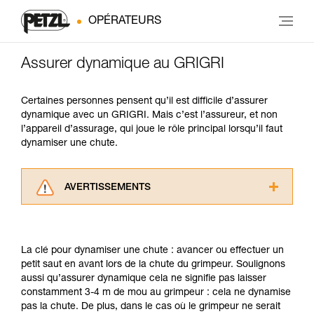
OPÉRATEURS
Assurer dynamique au GRIGRI
Certaines personnes pensent qu’il est difficile d’assurer
dynamique avec un GRIGRI. Mais c’est l’assureur, et non
l’appareil d’assurage, qui joue le rôle principal lorsqu’il faut
dynamiser une chute.
AVERTISSEMENTS
Lisez attentivement les notices techniques des
produits utilisés dans ce conseil avant de le
consulter. Vous devez avoir compris les
La clé pour dynamiser une chute : avancer ou effectuer un
informations de la notice technique pour
petit saut en avant lors de la chute du grimpeur. Soulignons
pouvoir comprendre ce complément
aussi qu’assurer dynamique cela ne signifie pas laisser
d’informations.
constamment 3-4 m de mou au grimpeur : cela ne dynamise
Maîtriser ces techniques nécessite une
pas la chute. De plus, dans le cas où le grimpeur ne serait
formation et un entraînement spécifique. Validez