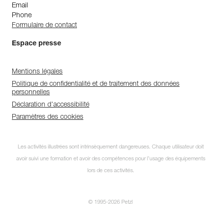
Email
Phone
Formulaire de contact
Espace presse
Mentions légales
Politique de confidentialité et de traitement des données
personnelles
Déclaration d'accessibilité
Paramètres des cookies
Les activités illustrées sont intrinsèquement dangereuses. Chaque utilisateur doit
avoir suivi une formation et avoir des compétences pour l’usage des équipements
lors de ces activités.
© 1995-2026 Petzl