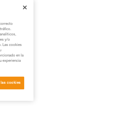
por
correcto
tráfico.
nalíticos,
ies y/o
b. Las cookies
u
orcionado en la
su experiencia
 las cookies