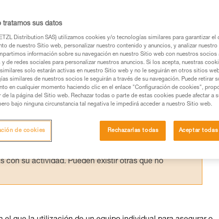
a en un arnés debe tratarse rápidamente, 
escenso acompañado realizado por su
o tratamos sus datos
TZL Distribution SAS) utilizamos cookies y/o tecnologías similares para garantizar el 
to de nuestro Sitio web, personalizar nuestro contenido y anuncios, y analizar nuestro 
partimos información sobre su navegación en nuestro Sitio web con nuestros socios a
s y de redes sociales para personalizar nuestros anuncios. Si los acepta, nuestras cook
similares solo estarán activas en nuestro Sitio web y no le seguirán en otros sitios we
ías similares de nuestros socios le seguirán a través de su navegación. Puede retirar s
nto en cualquier momento haciendo clic en el enlace "Configuración de cookies", prop
os productos utilizados en este consejo antes de
or de la página del Sitio web. Rechazar todas o parte de estas cookies puede afectar a 
ormación de la ficha técnica para poder comprender
pero bajo ninguna circunstancia tal negativa le impedirá acceder a nuestro Sitio web.
mación y un entrenamiento específico. Confirme a
ación de cookies
Rechazarlas todas
Aceptar todas
ejecutar estas técnicas, solo y con total seguridad,
con su actividad. Pueden existir otras que no