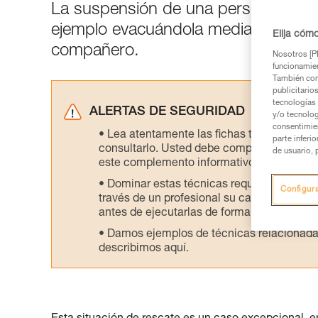
La suspensión de una persona herid
ejemplo evacuándola mediante un d
Elija cóm
compañero.
Nosotros [PE
funcionamien
También com
publicitario
tecnologías 
ALERTAS DE SEGURIDAD
y/o tecnolog
consentimie
Lea atentamente las fichas técnicas de l
parte inferi
consultarlo. Usted debe comprender la inf
de usuario, 
este complemento informativo.
Dominar estas técnicas requiere una for
Configur
través de un profesional su capacidad para 
antes de ejecutarlas de forma autónoma.
Damos ejemplos de técnicas relacionadas 
describimos aquí.