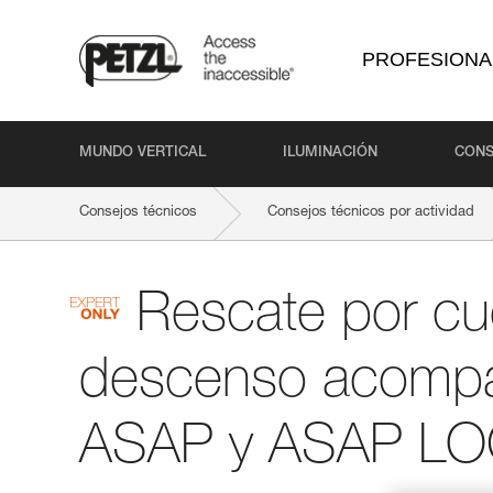
PROFESIONA
MUNDO VERTICAL
ILUMINACIÓN
CONS
Consejos técnicos
Consejos técnicos por actividad
Rescate por cu
descenso acomp
ASAP y ASAP L