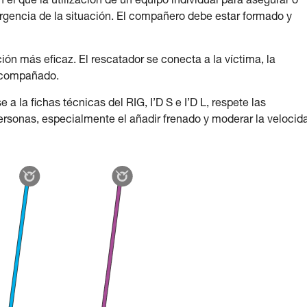
 el que la utilización de un equipo individual para asegurar o
rgencia de la situación. El compañero debe estar formado y
ón más eficaz. El rescatador se conecta a la víctima, la
acompañado.
a la fichas técnicas del RIG, I’D S e I’D L, respete las
ersonas, especialmente el añadir frenado y moderar la velocid