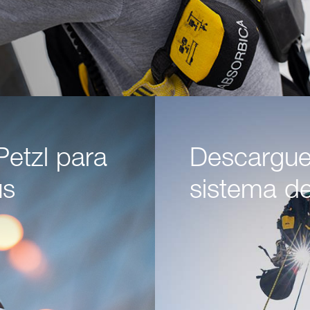
Petzl para
Descargu
us
sistema d