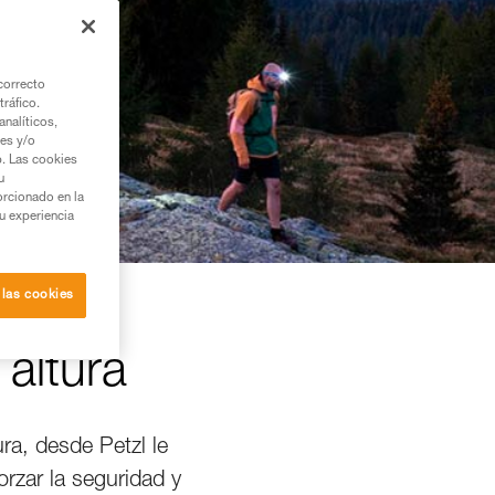
correcto
tráfico.
nalíticos,
ies y/o
b. Las cookies
u
orcionado en la
su experiencia
 las cookies
 altura
ura, desde Petzl le
rzar la seguridad y