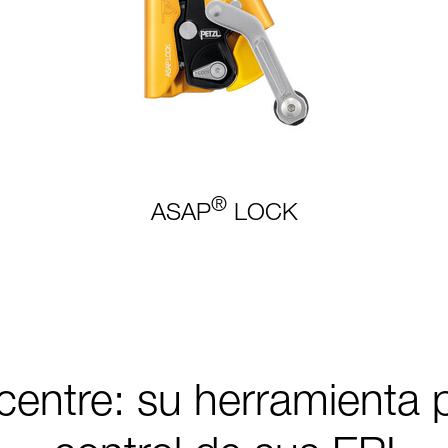
®
ASAP
LOCK
entre: su herramienta p