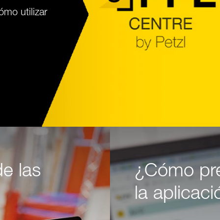
mo utilizar
de las
¿Cómo pre
la aplicac