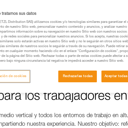
o tratamos sus datos
 invertido en
TZL Distribution SAS) utilizamos cookies y/o tecnologías similares para garantizar el 
to de nuestro Sitio web, personalizar nuestro contenido y anuncios, y analizar nuestro 
partimos información sobre su navegación en nuestro Sitio web con nuestros socios a
s y de redes sociales para personalizar nuestros anuncios. Si los acepta, nuestras cook
similares solo estarán activas en nuestro Sitio web y no le seguirán en otros sitios we
ías similares de nuestros socios le seguirán a través de su navegación. Puede retirar s
nto en cualquier momento haciendo clic en el enlace "Configuración de cookies", prop
or de la página del Sitio web. Rechazar todas o parte de estas cookies puede afectar a 
pero bajo ninguna circunstancia tal negativa le impedirá acceder a nuestro Sitio web.
ación de cookies
Rechazarlas todas
Aceptar todas
ara los trabajadores en
medio vertical y todos los entornos de trabajo en alt
tiendo nuestra experiencia. Nuestro objetivo: refo