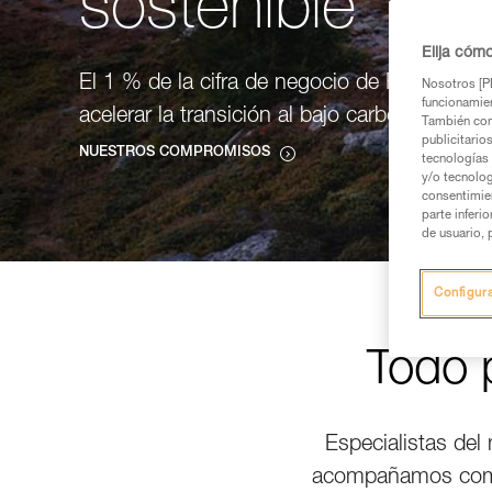
sostenible
Elija cóm
El 1 % de la cifra de negocio de Petzl se ha
Nosotros [PE
funcionamien
acelerar la transición al bajo carbono.
También com
publicitario
NUESTROS COMPROMISOS
tecnologías 
y/o tecnolog
consentimie
parte inferi
de usuario, 
Configur
Todo p
Especialistas del 
acompañamos compar