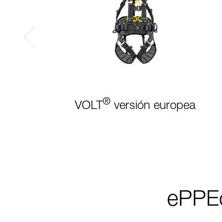
®
VOLT
versión europea
ePPEc