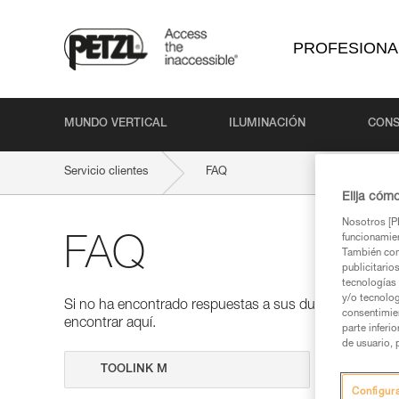
PROFESIONA
MUNDO VERTICAL
ILUMINACIÓN
CONS
Servicio clientes
FAQ
Elija cóm
Nosotros [PE
funcionamien
FAQ
También com
publicitario
tecnologías 
y/o tecnolog
Si no ha encontrado respuestas a sus dudas en nuestra
consentimie
encontrar aquí.
parte inferi
de usuario, 
Realizar 
Configur