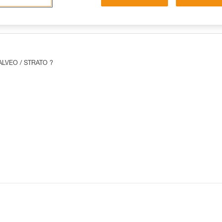
LAS 15 RESPUESTAS MÁS CONSULTADAS
CONTACTO
/ ALVEO / STRATO ?