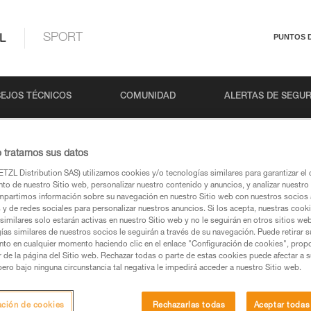
L
SPORT
PUNTOS 
EJOS TÉCNICOS
COMUNIDAD
ALERTAS DE SEGU
o tratamos sus datos
TZL Distribution SAS) utilizamos cookies y/o tecnologías similares para garantizar el 
to de nuestro Sitio web, personalizar nuestro contenido y anuncios, y analizar nuestro 
partimos información sobre su navegación en nuestro Sitio web con nuestros socios a
s y de redes sociales para personalizar nuestros anuncios. Si los acepta, nuestras cook
similares solo estarán activas en nuestro Sitio web y no le seguirán en otros sitios we
ías similares de nuestros socios le seguirán a través de su navegación. Puede retirar s
s páginas de productos y técnicas, las debería
nto en cualquier momento haciendo clic en el enlace "Configuración de cookies", prop
or de la página del Sitio web. Rechazar todas o parte de estas cookies puede afectar a 
pero bajo ninguna circunstancia tal negativa le impedirá acceder a nuestro Sitio web.
una búsqueda
ación de cookies
Rechazarlas todas
Aceptar todas