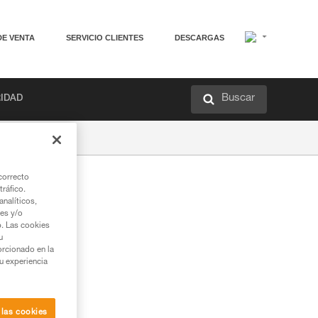
DE VENTA
SERVICIO CLIENTES
DESCARGAS
Buscar
RIDAD
correcto
tráfico.
nalíticos,
ies y/o
b. Las cookies
u
orcionado en la
su experiencia
 las cookies