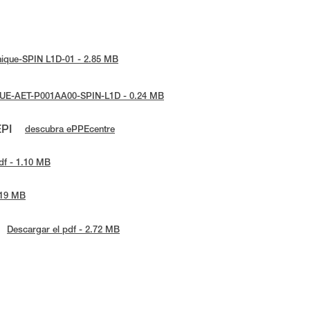
hnique-SPIN L1D-01 - 2.85 MB
: UE-AET-P001AA00-SPIN-L1D - 0.24 MB
EPI
descubra ePPEcentre
df - 1.10 MB
.19 MB
Descargar el pdf - 2.72 MB