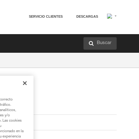
SERVICIO CLIENTES
DESCARGAS
Buscar
correcto
tráfico.
nalíticos,
ies y/o
b. Las cookies
u
orcionado en la
su experiencia