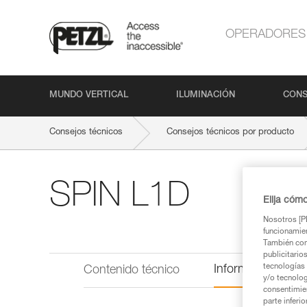
OPERADORES
MUNDO VERTICAL
ILUMINACIÓN
CONS
Consejos técnicos
Consejos técnicos por producto
SPIN L1D
Elija cóm
Nosotros [PE
funcionamien
También com
publicitario
tecnologías 
Información técni
Contenido técnico
y/o tecnolog
consentimie
parte inferi