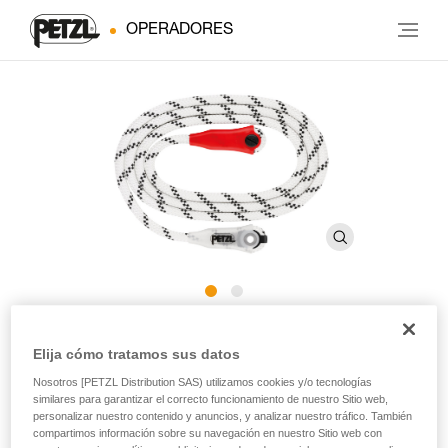
OPERADORES
Cuerda de recambio para
Elija cómo tratamos sus datos
GRILLON
Nosotros [PETZL Distribution SAS) utilizamos cookies y/o tecnologías
similares para garantizar el correcto funcionamiento de nuestro Sitio web,
personalizar nuestro contenido y anuncios, y analizar nuestro tráfico. También
Cuerda de recambio para GRILLON y GRILLON anclaje
compartimos información sobre su navegación en nuestro Sitio web con