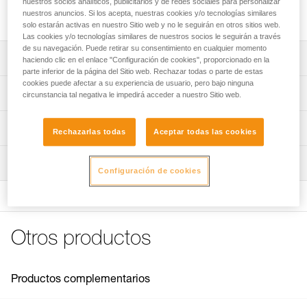
nuestros socios analíticos, publicitarios y de redes sociales para personalizar
Cuerda de recambio para GRILLON y GRILLON anclaje.
nuestros anuncios. Si los acepta, nuestras cookies y/o tecnologías similares
solo estarán activas en nuestro Sitio web y no le seguirán en otros sitios web.
Las cookies y/o tecnologías similares de nuestros socios le seguirán a través
de su navegación. Puede retirar su consentimiento en cualquier momento
Descripción
haciendo clic en el enlace "Configuración de cookies", proporcionado en la
parte inferior de la página del Sitio web. Rechazar todas o parte de estas
cookies puede afectar a su experiencia de usuario, pero bajo ninguna
Cuerda disponible en siete longitudes y dos colores.
Características técnicas
circunstancia tal negativa le impedirá acceder a nuestro Sitio web.
Se puede utilizar con las versiones anteriores (antes del
2018) y con las nuevas versiones (después del 2018).
Características por referencia
Información técnica
Rechazarlas todas
Aceptar todas las cookies
Referencia : L052FA00
Ficha técnica
Inspección
Longitud : 2 m
Descargar el pdf GRILLON replacement rope
Configuración de cookies
Colores : blanco/amarillo
FAQ
Garantía : 3 Años
FAQ
Pack : 1
Referencia : L052FA01
Ver todo el contenido técnico
Otros productos
Longitud : 3 m
Colores : blanco/amarillo
Garantía : 3 Años
Pack : 1
Productos complementarios
Referencia : L052FA02