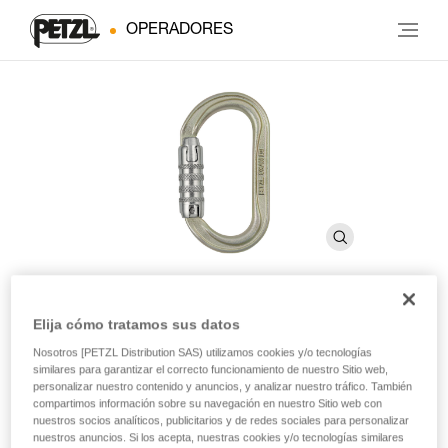
OPERADORES
Elija cómo tratamos sus datos
OXAN
Nosotros [PETZL Distribution SAS) utilizamos cookies y/o tecnologías
similares para garantizar el correcto funcionamiento de nuestro Sitio web,
personalizar nuestro contenido y anuncios, y analizar nuestro tráfico. También
Mosquetón oval de alta resistencia
compartimos información sobre su navegación en nuestro Sitio web con
nuestros socios analíticos, publicitarios y de redes sociales para personalizar
El OXAN es un mosquetón de alta resistencia, de acero, que
nuestros anuncios. Si los acepta, nuestras cookies y/o tecnologías similares