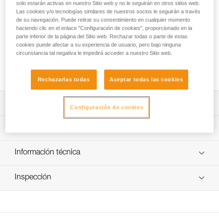
permite realizar anclajes o conectarse a estructuras
solo estarán activas en nuestro Sitio web y no le seguirán en otros sitios web.
Las cookies y/o tecnologías similares de nuestros socios le seguirán a través
metálicas. Disponible en dos sistemas de bloqueo de
de su navegación. Puede retirar su consentimiento en cualquier momento
seguridad: sistema automático TRIACT-LOCK y sistema
haciendo clic en el enlace "Configuración de cookies", proporcionado en la
manual SCREW-LOCK. El OXAN TRIACT-LOCK está
parte inferior de la página del Sitio web. Rechazar todas o parte de estas
disponible en versiones europea e internacional. El OXAN se
cookies puede afectar a su experiencia de usuario, pero bajo ninguna
puede combinar con la barra CAPTIV para favorecer la
circunstancia tal negativa le impedirá acceder a nuestro Sitio web.
solicitación del mosquetón según el eje mayor, limitar el
riesgo de volteo y solidarizarlo con el aparato.
Rechazarlas todas
Aceptar todas las cookies
Descripción
Configuración de cookies
Mosquetón de alta resistencia, de acero, especialmente
Características técnicas
adecuado para realizar anclajes o para conectarse a
estructuras metálicas.
Materiales: acero
Información técnica
Forma oval y simétrica para posicionar los aparatos de
Características por referencia
forma óptima.
Ficha técnica
Inspección
Descargar el pdf technical-notice-OXAN-VULCAN-
Se puede combinar con la barra CAPTIV para favorecer la
Referencia : M72A TL
international-1
solicitación del mosquetón según el eje mayor,
Sistema de bloqueo : TRIACT-LOCK
Procedimiento de revisión del EPI
Descargar el pdf technical-notice-OXAN-VULCAN-
solidarizarlo con el aparato y limitar el riesgo de volteo.
Certificaciones : CE EN 362, NFPA 2500 Technical Use,
Descargar el pdf verif EPI-CONNECTEURS-procedure-ES
europe-1
EAC, GB/T 23469 : B, XF 494 : FZL-G-Q
Facilita las manipulaciones: