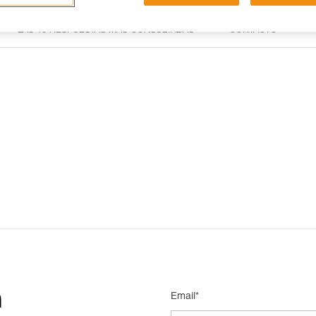
LAS 15 RESPUESTAS MÁS CONSULTADAS
CONTACTO
n
Email*