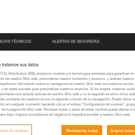
EJOS TÉCNICOS
ALERTAS DE SEGURIDAD
o tratamos sus datos
TZL Distribution SAS) utilizamos cookies y/o tecnologías similares para garantizar el 
to de nuestro Sitio web, personalizar nuestro contenido y anuncios, y analizar nuestro 
partimos información sobre su navegación en nuestro Sitio web con nuestros socios a
s y de redes sociales para personalizar nuestros anuncios. Si los acepta, nuestras cook
similares solo estarán activas en nuestro Sitio web y no le seguirán en otros sitios we
ías similares de nuestros socios le seguirán a través de su navegación. Puede retirar s
s páginas de productos y técnicas, las debería
nto en cualquier momento haciendo clic en el enlace "Configuración de cookies", prop
or de la página del Sitio web. Rechazar todas o parte de estas cookies puede afectar a 
pero bajo ninguna circunstancia tal negativa le impedirá acceder a nuestro Sitio web.
una búsqueda
ación de cookies
Rechazarlas todas
Aceptar todas