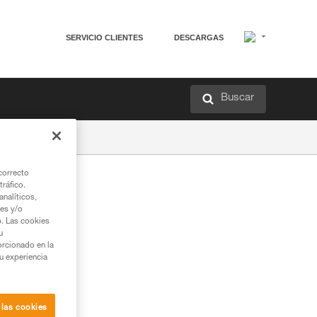
SERVICIO CLIENTES
DESCARGAS
Buscar
correcto
tráfico.
nalíticos,
ies y/o
b. Las cookies
u
orcionado en la
su experiencia
 las cookies