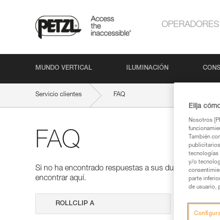
OPERADORES
MUNDO VERTICAL
ILUMINACIÓN
CONS
Servicio clientes
FAQ
Elija cóm
Nosotros [PE
funcionamien
FAQ
También com
publicitario
tecnologías 
y/o tecnolog
Si no ha encontrado respuestas a sus dudas en nuestra
consentimie
encontrar aquí.
parte inferi
de usuario, 
Realizar 
Configur