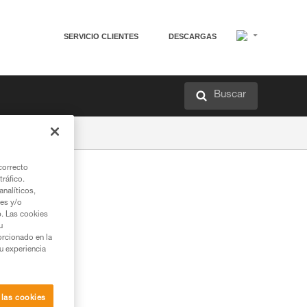
SERVICIO CLIENTES
DESCARGAS
Buscar
correcto
tráfico.
nalíticos,
ies y/o
b. Las cookies
u
orcionado en la
su experiencia
 las cookies