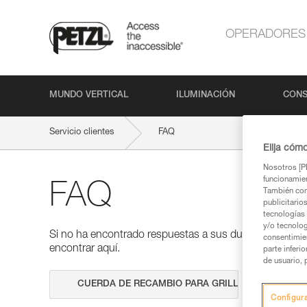
OPERADORES
MUNDO VERTICAL
ILUMINACIÓN
CONS
Servicio clientes
FAQ
Elija cóm
Nosotros [PE
funcionamien
FAQ
También com
publicitario
tecnologías 
y/o tecnolog
Si no ha encontrado respuestas a sus dudas en nuestra
consentimie
encontrar aquí.
parte inferi
de usuario, 
Realizar 
Configur