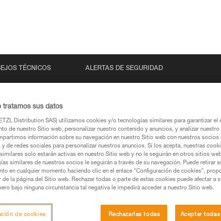
EJOS TÉCNICOS
ALERTAS DE SEGURIDAD
o tratamos sus datos
TZL Distribution SAS) utilizamos cookies y/o tecnologías similares para garantizar el 
to de nuestro Sitio web, personalizar nuestro contenido y anuncios, y analizar nuestro 
partimos información sobre su navegación en nuestro Sitio web con nuestros socios a
s y de redes sociales para personalizar nuestros anuncios. Si los acepta, nuestras cook
similares solo estarán activas en nuestro Sitio web y no le seguirán en otros sitios we
ías similares de nuestros socios le seguirán a través de su navegación. Puede retirar s
s páginas de productos y técnicas, las debería
nto en cualquier momento haciendo clic en el enlace "Configuración de cookies", prop
or de la página del Sitio web. Rechazar todas o parte de estas cookies puede afectar a 
pero bajo ninguna circunstancia tal negativa le impedirá acceder a nuestro Sitio web.
una búsqueda
ación de cookies
Rechazarlas todas
Aceptar todas