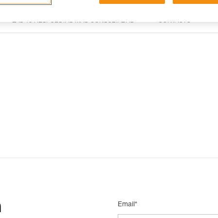
LAS 15 RESPUESTAS MÁS CONSULTADAS
CONTACTO
n
Email*