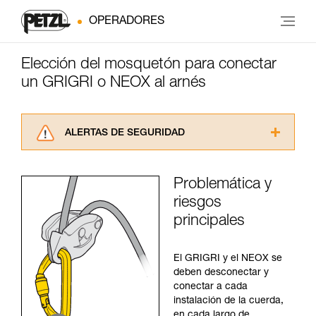
OPERADORES
Elección del mosquetón para conectar
un GRIGRI o NEOX al arnés
ALERTAS DE SEGURIDAD
Lea atentamente las fichas técnicas de los
productos utilizados en este consejo antes de
Problemática y
consultarlo. Usted debe comprender la
riesgos
información de la ficha técnica para poder
comprender este complemento informativo.
principales
Dominar estas técnicas requiere una formación
y un entrenamiento específico. Confirme a
través de un profesional su capacidad para
El GRIGRI y el NEOX se
ejecutar estas técnicas, solo y con total
deben desconectar y
seguridad, antes de ejecutarlas de forma
conectar a cada
autónoma.
instalación de la cuerda,
Damos ejemplos de técnicas relacionadas con
en cada largo de