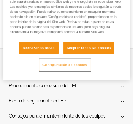
solo estarán activas en nuestro Sitio web y no le seguirán en otros sitios web.
Las cookies y/o tecnologías similares de nuestros socios le seguirán a través
de su navegación. Puede retirar su consentimiento en cualquier momento
haciendo clic en el enlace "Configuración de cookies", proporcionado en la
Elección del mosquetón para la punta del
parte inferior de la página del Sitio web. Rechazar todas o parte de estas
elemento de amarre de sujeción o de
cookies puede afectar a su experiencia de usuario, pero bajo ninguna
circunstancia tal negativa le impedirá acceder a nuestro Sitio web.
posicionamiento
Rechazarlas todas
Aceptar todas las cookies
Descargar ficha técnica (PDF)
Configuración de cookies
Technical Notice
Aplicación para el control y seguimiento de sus EPI
descubra ePPEcentre
Procedimiento de revisión del EPI
verif-EPI-PROGRESS-ADJUST-procedure-ES
Ficha de seguimiento del EPI
verif-EPI-PROGRESS-ADJUST-suivi-ES
Consejos para el mantenimiento de tus equipos
entretien-cordes_ES