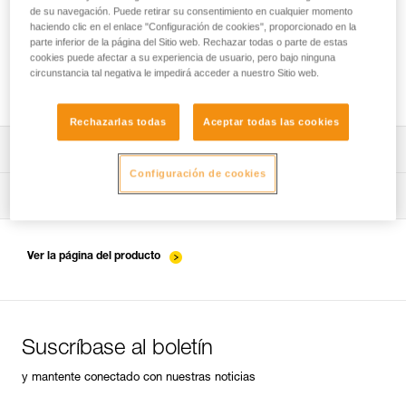
de su navegación. Puede retirar su consentimiento en cualquier momento
haciendo clic en el enlace "Configuración de cookies", proporcionado en la
parte inferior de la página del Sitio web. Rechazar todas o parte de estas
Elección de los mosquetones para conectar
cookies puede afectar a su experiencia de usuario, pero bajo ninguna
circunstancia tal negativa le impedirá acceder a nuestro Sitio web.
al arnés un HUIT, RACK...
Rechazarlas todas
Aceptar todas las cookies
Descargar ficha técnica (PDF)
Configuración de cookies
Technical Notice
Consejos para el mantenimiento de tus equipos
entretien-assureurs-descendeurs_FR
Ver la página del producto
Suscríbase al boletín
y mantente conectado con nuestras noticias