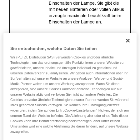
einem Profi, ob Sie in der Lage sind, den
Einschalten der Lampe. Sie gibt die
Vorgang alleine sicher zu wiederholen, bevor
mit neuen Batterien oder vollen Akkus
Sie ihn eigenständig durchführen.
erzeugte maximale Leuchtkraft beim
Wir geben Beispiele für die mit Ihrer Aktivität
Einschalten der Lampe an.
verbundenen Techniken. Möglicherweise gibt es
noch andere Techniken, die hier nicht
beschrieben werden.
Leuchtweite (Meter)
Sie entscheiden, welche Daten Sie teilen
Es handelt sich um die maximale
Wir (PETZL Distribution SAS) verwenden Cookies und/oder ähnliche
Entfernung zwischen der Lampe und
Technologien, um das ordnungsgemäße Funktionieren unserer Website zu
der Stelle, wo die Leuchtstärke nur
gewährleisten, unsere Inhalte und Anzeigen individuell zu gestalten und
unseren Datenverkehr zu analysieren. Wir geben auch Informationen über Ihr
noch 0,25 Lux beträgt. Die Messung
Surfverhalten auf unserer Website an unsere Analyse-, Werbe- und Social-
wird beim Einschalten der Lampe mit
Media-Partner weiter, um unsere Werbung anzupassen. Wenn Sie diese
neuen Batterien oder vollen Akkus
akzeptieren, sind unsere Cookies und/oder ähnliche Technologien nur auf
durchgeführt. Die Leuchtweite ist von
unserer Website aktiv und verfolgen Sie nicht auf andere Websites. Die
der Leuchtkraft und vor allem von der
Cookies und/oder ähnliche Technologien unserer Partner werden Sie während
Form des Lichtkegels abhängig.
Ihres gesamten Surfens verfolgen. Sie können Ihre Einwilligung jederzeit
widerrufen, indem Sie auf den Link „Cookie-Einstellungen“ klicken, der sich am
unteren Rand der Website befindet. Die Ablehnung aller oder eines Teils dieser
Cookies kann Ihre Benutzererfahrung beeinträchtigen, aber unter keinen
Leuchtdauer (Stunden)
Umständen wird eine solche Ablehnung Sie daran hindern, auf unsere Website
zuzugreifen.
Sie entspricht der Dauer, während