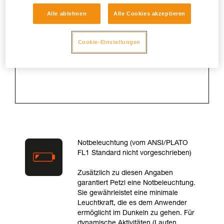
der die Lampe eine optimale
Alle ablehnen
Alle Cookies akzeptieren
Beleuchtung garantiert. Die Messung
erfolgt ab 30 Sekunden nach
Einschalten der Lampe bis zu dem
Cookie-Einstellungen
Zeitpunkt, da die Lampe nur noch 10
% der maximalen Leuchtkraft
erreicht.
Notbeleuchtung (vom ANSI/PLATO
FL1 Standard nicht vorgeschrieben)
Zusätzlich zu diesen Angaben
garantiert Petzl eine Notbeleuchtung.
Sie gewährleistet eine minimale
Leuchtkraft, die es dem Anwender
ermöglicht im Dunkeln zu gehen. Für
dynamische Aktivitäten (Laufen,