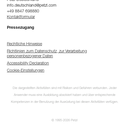
Petzl Deutschland
info.deutschland@petzl.com
+49 8847 698880
Kontaktformular
Pressezugang
Rechtliche Hinweise
Richtlinien zum Datenschutz, zur Verarbeitung
personenbezogener Daten
Accessibility Declaration
Cookie-Einstellungen
Die dargestellten Aktivitäten sind mit Risiken und Gefahren verbunden. Jeder
Anwender muss eine Ausbildung absolviert haben und über entsprechende
Kompetenzen in der Benutzung der Ausrüstung bei diesen Aktivitäten verfügen.
© 1995-2026 Petzl