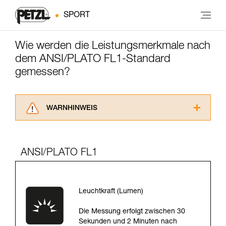
SPORT
Wie werden die Leistungsmerkmale nach
dem ANSI/PLATO FL1-Standard
gemessen?
WARNHINWEIS
Lesen Sie die Gebrauchsanweisungen der
Produkte, um die es in diesem Tech Tipp geht,
aufmerksam durch, bevor Sie diesen zu Rate
ANSI/PLATO FL1
ziehen. Um diese Zusatzinformationen
verstehen zu können, müssen Sie zuerst die in
der Gebrauchsanweisung enthaltenen
Informationen richtig verstanden haben.
Leuchtkraft (Lumen)
Die Beherrschung dieser Techniken setzt eine
entsprechende Ausbildung und ein spezielles
Die Messung erfolgt zwischen 30
Training voraus. Prüfen Sie zusammen mit
Sekunden und 2 Minuten nach