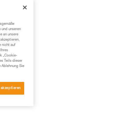
ngsgemäße
n und unseren
te an unsere
akzeptieren,
 nicht auf
Ihres
nk „Cookie-
es Teils dieser
e Ablehnung Sie
 akzeptieren