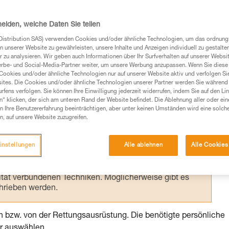
tieren und die Skifahrer mit übermäßiger
arum, die mit dem Gelände verbundenen
heiden, welche Daten Sie teilen
srüstung richtig zu verteilen.
Distribution SAS) verwenden Cookies und/oder ähnliche Technologien, um das ordnu
n unserer Website zu gewährleisten, unsere Inhalte und Anzeigen individuell zu gestalte
 zu analysieren. Wir geben auch Informationen über Ihr Surfverhalten auf unserer Websi
erbe- und Social-Media-Partner weiter, um unsere Werbung anzupassen. Wenn Sie diese 
Cookies und/oder ähnliche Technologien nur auf unserer Website aktiv und verfolgen Sie
ites. Die Cookies und/oder ähnliche Technologien unserer Partner werden Sie während 
fens verfolgen. Sie können Ihre Einwilligung jederzeit widerrufen, indem Sie auf den Li
Produkte, um die es in diesem Tech Tipp geht,
n“ klicken, der sich am unteren Rand der Website befindet. Die Ablehnung aller oder ein
te ziehen. Um diese Zusatzinformationen verstehen zu
 Ihre Benutzererfahrung beeinträchtigen, aber unter keinen Umständen wird eine solch
auchsanweisung enthaltenen Informationen richtig
n, auf unsere Website zuzugreifen.
 eine entsprechende Ausbildung und ein spezielles
instellungen
Alle ablehnen
Alle Cookies
inem Profi, ob Sie in der Lage sind, den Vorgang
n eigenständig durchführen.
ivität verbundenen Techniken. Möglicherweise gibt es
chrieben werden.
 bzw. von der Rettungsausrüstung. Die benötigte persönliche
ur auswählen.