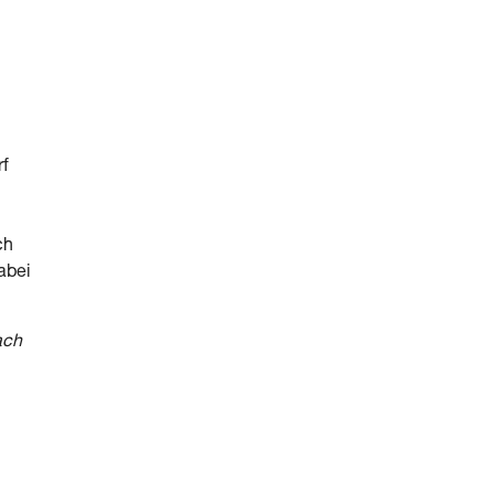
rf
ch
abei
ach