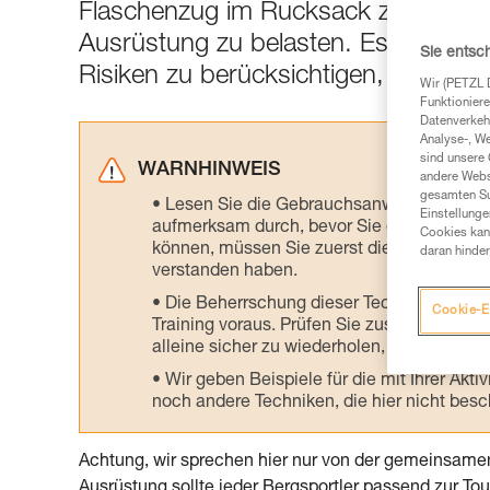
Flaschenzug im Rucksack zu transpor
Ausrüstung zu belasten. Es geht d
Sie entsc
Risiken zu berücksichtigen, um die Au
Wir (PETZL 
Funktioniere
Datenverkehr
Analyse-, W
sind unsere 
WARNHINWEIS
andere Webs
gesamten Sur
Lesen Sie die Gebrauchsanweisungen der 
Einstellunge
aufmerksam durch, bevor Sie diesen zu Ra
Cookies kann
können, müssen Sie zuerst die in der Gebr
daran hinder
verstanden haben.
Die Beherrschung dieser Techniken setzt
Cookie-E
Training voraus. Prüfen Sie zusammen mit e
alleine sicher zu wiederholen, bevor Sie ih
Wir geben Beispiele für die mit Ihrer Akt
noch andere Techniken, die hier nicht bes
Achtung, wir sprechen hier nur von der gemeinsamen
Ausrüstung sollte jeder Bergsportler passend zur To