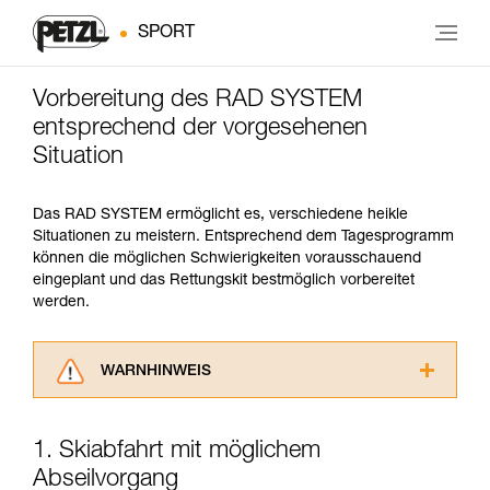
SPORT
Vorbereitung des RAD SYSTEM
entsprechend der vorgesehenen
Situation
Das RAD SYSTEM ermöglicht es, verschiedene heikle
Situationen zu meistern. Entsprechend dem Tagesprogramm
können die möglichen Schwierigkeiten vorausschauend
eingeplant und das Rettungskit bestmöglich vorbereitet
werden.
WARNHINWEIS
Lesen Sie die Gebrauchsanweisungen der
Produkte, um die es in diesem Tech Tipp geht,
1. Skiabfahrt mit möglichem
aufmerksam durch, bevor Sie diesen zu Rate
Abseilvorgang
ziehen. Um diese Zusatzinformationen