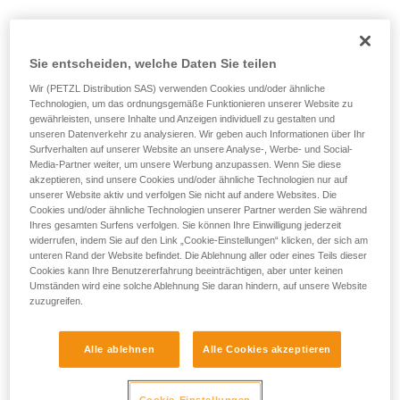
2. Seilfreie Fortbewegung auf einem
Gletscher mit dem Risiko eines
Sie entscheiden, welche Daten Sie teilen
Spaltensturzes
Wir (PETZL Distribution SAS) verwenden Cookies und/oder ähnliche
Technologien, um das ordnungsgemäße Funktionieren unserer Website zu
gewährleisten, unsere Inhalte und Anzeigen individuell zu gestalten und
unseren Datenverkehr zu analysieren. Wir geben auch Informationen über Ihr
Wenn ein Skiläufer in eine Spalte stürzt, ist unverzüglich
Surfverhalten auf unserer Website an unsere Analyse-, Werbe- und Social-
dafür zu sorgen, dass er über ein Seil mit einem Karabiner
Media-Partner weiter, um unsere Werbung anzupassen. Wenn Sie diese
verfügt, um sich einhängen zu können.
akzeptieren, sind unsere Cookies und/oder ähnliche Technologien nur auf
unserer Website aktiv und verfolgen Sie nicht auf andere Websites. Die
Eine bereits vorbereitete Reepschnur mit Knoten kann
Cookies und/oder ähnliche Technologien unserer Partner werden Sie während
wertvolle Zeit sparen.
Ihres gesamten Surfens verfolgen. Sie können Ihre Einwilligung jederzeit
widerrufen, indem Sie auf den Link „Cookie-Einstellungen“ klicken, der sich am
unteren Rand der Website befindet. Die Ablehnung aller oder eines Teils dieser
Auch die Seilklemmen sollten einsatzbereit am Gurt hängen.
Cookies kann Ihre Benutzererfahrung beeinträchtigen, aber unter keinen
Umständen wird eine solche Ablehnung Sie daran hindern, auf unsere Website
zuzugreifen.
Alle ablehnen
Alle Cookies akzeptieren
Cookie-Einstellungen