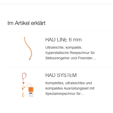
Im Artikel erklärt
RAD LINE 6 mm
Ultraleichte, kompakte,
hyperstatische Reepschnur für
Skitourengeher und Freerider
zur Spaltenbergung, zum
Abseilen und zum Anseilen am
Gletscher, um eine Spaltenzone
RAD SYSTEM
zu umfahren
Komplettes, ultraleichtes und
kompaktes Ausrüstungsset mit
Spezialreepschnur für
Skitourengeher und Freerider
zur Spaltenbergung, zum
Abseilen und zum Anseilen am