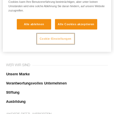
noch andere Techniken, die hier nicht
Cookies kann Ihre Benutzererfahrung beeinträchtigen, aber unter keinen
Umständen wird eine solche Ablehnung Sie daran hindern, auf unsere Website
beschrieben werden.
zuzugreifen.
Alle ablehnen
Alle Cookies akzeptieren
Tritt der Community bei!
Cookie-Einstellungen
WER WIR SIND
Unsere Marke
Verantwortungsvolles Unternehmen
Stiftung
Ausbildung