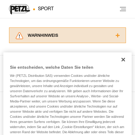
SPORT
WARNHINWEIS
Lesen Sie die Gebrauchsanweisungen der
Produkte, um die es in diesem Tech Tipp geht,
aufmerksam durch, bevor Sie diesen zu Rate
ziehen. Um diese Zusatzinformationen
Sie entscheiden, welche Daten Sie teilen
verstehen zu können, müssen Sie zuerst die in
Wir (PETZL Distribution SAS) verwenden Cookies und/oder ähnliche
Alle Techniken ansehen
der Gebrauchsanweisung enthaltenen
Technologien, um das ordnungsgemäße Funktionieren unserer Website zu
Informationen richtig verstanden haben.
gewährleisten, unsere Inhalte und Anzeigen individuell zu gestalten und
Die Beherrschung dieser Techniken setzt eine
unseren Datenverkehr zu analysieren. Wir geben auch Informationen über Ihr
entsprechende Ausbildung und ein spezielles
Surfverhalten auf unserer Website an unsere Analyse-, Werbe- und Social-
Training voraus. Prüfen Sie zusammen mit
Media-Partner weiter, um unsere Werbung anzupassen. Wenn Sie diese
Newsletter abonnieren
akzeptieren, sind unsere Cookies und/oder ähnliche Technologien nur auf
einem Profi, ob Sie in der Lage sind, den
unserer Website aktiv und verfolgen Sie nicht auf andere Websites. Die
Vorgang alleine sicher zu wiederholen, bevor
Cookies und/oder ähnliche Technologien unserer Partner werden Sie während
und auf dem Laufenden bleiben
Sie ihn eigenständig durchführen.
Ihres gesamten Surfens verfolgen. Sie können Ihre Einwilligung jederzeit
Wir geben Beispiele für die mit Ihrer Aktivität
widerrufen, indem Sie auf den Link „Cookie-Einstellungen“ klicken, der sich am
verbundenen Techniken. Möglicherweise gibt es
unteren Rand der Website befindet. Die Ablehnung aller oder eines Teils dieser
Email *