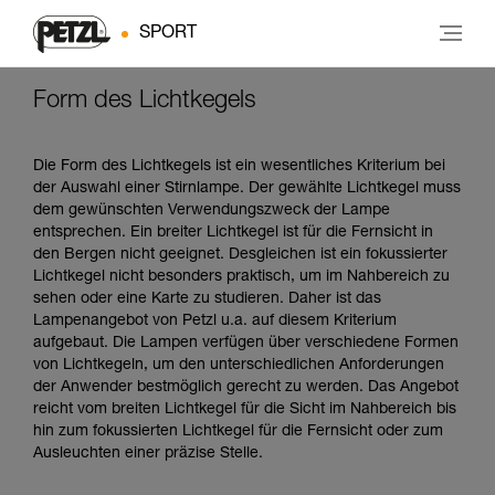
SPORT
Form des Lichtkegels
Die Form des Lichtkegels ist ein wesentliches Kriterium bei
der Auswahl einer Stirnlampe. Der gewählte Lichtkegel muss
dem gewünschten Verwendungszweck der Lampe
entsprechen. Ein breiter Lichtkegel ist für die Fernsicht in
den Bergen nicht geeignet. Desgleichen ist ein fokussierter
Lichtkegel nicht besonders praktisch, um im Nahbereich zu
sehen oder eine Karte zu studieren. Daher ist das
Lampenangebot von Petzl u.a. auf diesem Kriterium
aufgebaut. Die Lampen verfügen über verschiedene Formen
von Lichtkegeln, um den unterschiedlichen Anforderungen
der Anwender bestmöglich gerecht zu werden. Das Angebot
reicht vom breiten Lichtkegel für die Sicht im Nahbereich bis
hin zum fokussierten Lichtkegel für die Fernsicht oder zum
Ausleuchten einer präzise Stelle.