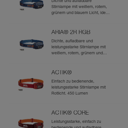
Dichte und aufladbare
Stirnlampe mit weißem, rotem,
grünem und blauem Licht, ideal
für Beobachtungen in der Natur.
475 Lumen
ARIA® 2R RGB
Dichte, aufladbare und
leistungsstarke Stirnlampe mit
weißem, rotem, grünem und
blauem Licht, ideal für
Beobachtungen in der Natur.
625 Lumen
ACTIK®
Einfach zu bedienende,
leistungsstarke Stirnlampe mit
Rotlicht. 450 Lumen
ACTIK® CORE
Leistungsstarke, einfach zu