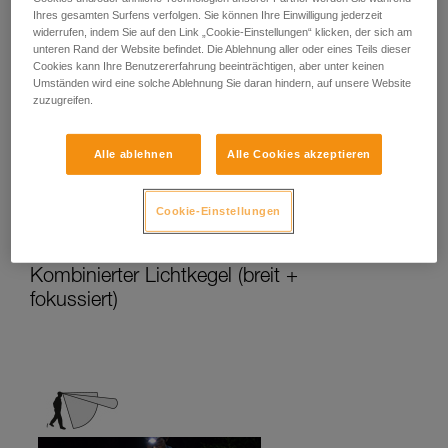
Ihres gesamten Surfens verfolgen. Sie können Ihre Einwilligung jederzeit
widerrufen, indem Sie auf den Link „Cookie-Einstellungen“ klicken, der sich am
unteren Rand der Website befindet. Die Ablehnung aller oder eines Teils dieser
Er streut das Licht gleichmäßig in der
Cookies kann Ihre Benutzererfahrung beeinträchtigen, aber unter keinen
Nähe des Benutzers und ist für statische
Umständen wird eine solche Ablehnung Sie daran hindern, auf unsere Website
Aktivitäten oder für Aktivitäten mit
zuzugreifen.
langsamer Bewegung geeignet.
Aktivitäten: Reisen, Familie, Kinder,
Alle ablehnen
Alle Cookies akzeptieren
Camping, Heimwerken, Hausgebrauch,
Behelfslampe, Lesen usw.
Cookie-Einstellungen
Kombinierter Lichtkegel (breit +
fokussiert)