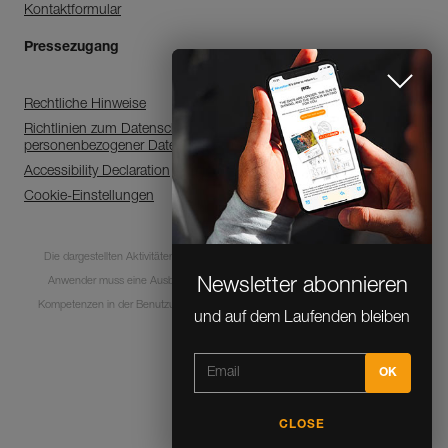
Kontaktformular
Pressezugang
Rechtliche Hinweise
Richtlinien zum Datenschutz, zur Verarbeitung
personenbezogener Daten
Accessibility Declaration
Cookie-Einstellungen
Die dargestellten Aktivitäten sind mit Risiken und Gefahren verbunden. Jeder
Anwender muss eine Ausbildung absolviert haben und über entsprechende
Newsletter abonnieren
Kompetenzen in der Benutzung der Ausrüstung bei diesen Aktivitäten verfügen.
und auf dem Laufenden bleiben
© 1995-2026 Petzl
CLOSE