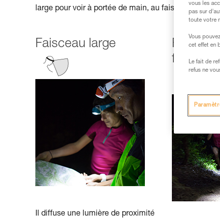
vous les acc
large pour voir à portée de main, au faisceau focalisé
pas sur d’au
toute votre 
Vous pouvez 
Faisceau large
Faisceau
cet effet en
focalisé)
Le fait de r
refus ne vou
Paramètr
Il diffuse une lumière de proximité