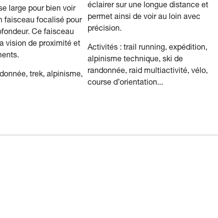
éclairer sur une longue distance et
ase large pour bien voir
permet ainsi de voir au loin avec
n faisceau focalisé pour
précision.
rofondeur. Ce faisceau
a vision de proximité et
Activités : trail running, expédition,
ents.
alpinisme technique, ski de
randonnée, raid multiactivité, vélo,
ndonnée, trek, alpinisme,
course d’orientation...
…