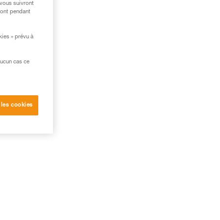
 vous suivront
ront pendant
kies » prévu à
aucun cas ce
 les cookies