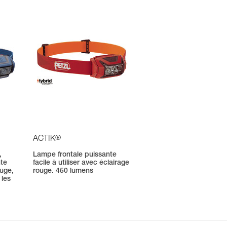
®
ACTIK
,
Lampe frontale puissante
nte
facile à utiliser avec éclairage
ouge,
rouge. 450 lumens
 les