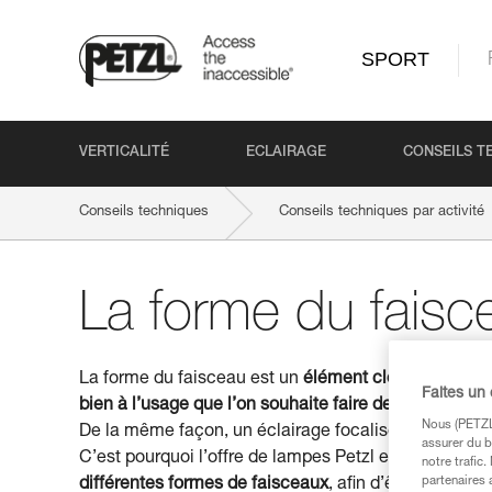
SPORT
VERTICALITÉ
ECLAIRAGE
CONSEILS T
Conseils techniques
Conseils techniques par activité
La forme du faisc
La forme du faisceau est un
élément clé dans le cho
Faites un
bien à l’usage que l’on souhaite faire de sa lampe
. 
Nous (PETZL 
De la même façon, un éclairage focalisé ne sera pas 
assurer du b
C’est pourquoi l’offre de lampes Petzl est conçue, en
notre trafic
partenaires 
différentes formes de faisceaux
, afin d’être adaptée