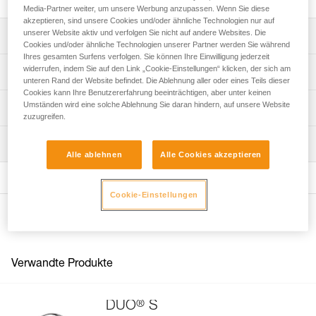
Media-Partner weiter, um unsere Werbung anzupassen. Wenn Sie diese
akzeptieren, sind unsere Cookies und/oder ähnliche Technologien nur auf
unserer Website aktiv und verfolgen Sie nicht auf andere Websites. Die
Leistungsverzeichnis
Cookies und/oder ähnliche Technologien unserer Partner werden Sie während
Ihres gesamten Surfens verfolgen. Sie können Ihre Einwilligung jederzeit
Geeignet für die Stirnlampen DUO S (E080CHR), DUO RL
widerrufen, indem Sie auf den Link „Cookie-Einstellungen“ klicken, der sich am
Technische Spezifikationen
(E103AA00), DUO Z2 (E80AHB) und DUO Z1 (E80BHR).
unteren Rand der Website befindet. Die Ablehnung aller oder eines Teils dieser
Cookies kann Ihre Benutzererfahrung beeinträchtigen, aber unter keinen
Umständen wird eine solche Ablehnung Sie daran hindern, auf unsere Website
Zugrundeliegende Spezifikationen
Technische Informationen
zuzugreifen.
Referenz : E51999
Gebrauchsanleitung
Wartung
Garantie : 3 Jahre
Das PDF herunterladen DUO SPORT ACCESSORIES
Alle ablehnen
Alle Cookies akzeptieren
Verpackung : 1
COMPATIBILITY
Häufige Fragen
Häufige Fragen
Cookie-Einstellungen
Weitere Produkte
See all technical content
Verwandte Produkte
®
DUO
S