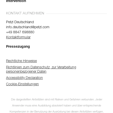
Intervention
KONTAKT AUFNEHMEN
Petzl Deutschland
info.deutschland@petzl.com
+49 8847 698880
Kontaktformular
Pressezugang
Rechtliche Hinweise
Richtlinien zum Datenschutz, zur Verarbeitung
personenbezogener Daten
Accessibility Declaration
Cookie-Einstellungen
Die dargestellten Aktivitäten sind mit Risiken und Gefahren verbunden. Jeder
Anwender muss eine Ausbildung absolviert haben und über entsprechende
Kompetenzen in der Benutzung der Ausrüstung bei diesen Aktivitäten verfügen.