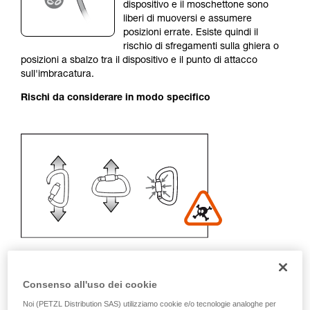
Forniamo esempi di tecniche relative alla vostra
dispositivo e il moschettone sono
attività. Ne possono esistere altre che non
liberi di muoversi e assumere
vengono qui descritte.
posizioni errate. Esiste quindi il
rischio di sfregamenti sulla ghiera o
posizioni a sbalzo tra il dispositivo e il punto di attacco
sull'imbracatura.
Rischi da considerare in modo specifico
Consenso all'uso dei cookie
Raccomandazione per moschettone
Noi (PETZL Distribution SAS) utilizziamo cookie e/o tecnologie analoghe per