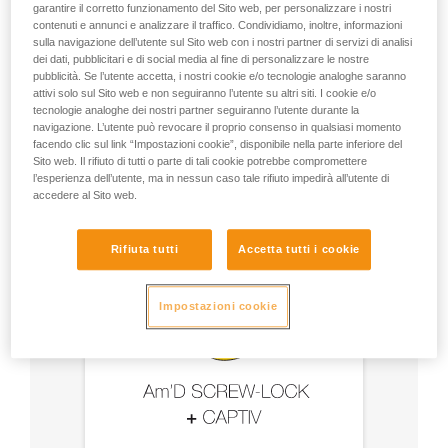
garantire il corretto funzionamento del Sito web, per personalizzare i nostri
e accessori
contenuti e annunci e analizzare il traffico. Condividiamo, inoltre, informazioni
sulla navigazione dell’utente sul Sito web con i nostri partner di servizi di analisi
- Utilizzare un moschettone Am’D e una barretta
dei dati, pubblicitari e di social media al fine di personalizzare le nostre
pubblicità. Se l’utente accetta, i nostri cookie e/o tecnologie analoghe saranno
CAPTIV.
attivi solo sul Sito web e non seguiranno l’utente su altri siti. I cookie e/o
tecnologie analoghe dei nostri partner seguiranno l’utente durante la
- Scegliere il tipo di bloccaggio in base all'utilizzo.
navigazione. L’utente può revocare il proprio consenso in qualsiasi momento
facendo clic sul link “Impostazioni cookie”, disponibile nella parte inferiore del
Sito web. Il rifiuto di tutti o parte di tali cookie potrebbe compromettere
l’esperienza dell’utente, ma in nessun caso tale rifiuto impedirà all’utente di
accedere al Sito web.
Rifiuta tutti
Accetta tutti i cookie
Impostazioni cookie