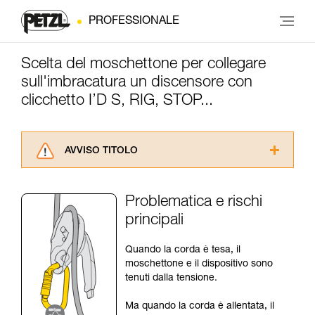
PROFESSIONALE
Scelta del moschettone per collegare
sull'imbracatura un discensore con
clicchetto I’D S, RIG, STOP...
AVVISO TITOLO
Leggere attentamente le istruzioni tecniche dei
prodotti utilizzati in questo consiglio prima di
Problematica e rischi
consultarlo. Dovete aver compreso le
principali
informazioni dell’istruzione tecnica per poter
capire queste ulteriori informazioni.
La padronanza di queste tecniche richiede una
Quando la corda è tesa, il
formazione ed un addestramento specifico.
moschettone e il dispositivo sono
Verificate con un professionista la vostra
tenuti dalla tensione.
capacità di rifare la manovra, da soli, in piena
sicurezza, prima di riprodurla autonomamente.
Ma quando la corda è allentata, il