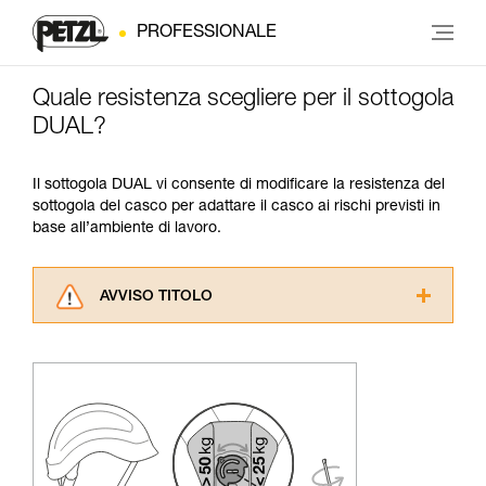
PROFESSIONALE
Quale resistenza scegliere per il sottogola
DUAL?
Il sottogola DUAL vi consente di modificare la resistenza del
sottogola del casco per adattare il casco ai rischi previsti in
base all’ambiente di lavoro.
AVVISO TITOLO
Leggere attentamente le istruzioni tecniche dei
prodotti utilizzati in questo consiglio prima di
consultarlo. Dovete aver compreso le
informazioni dell’istruzione tecnica per poter
capire queste ulteriori informazioni.
La padronanza di queste tecniche richiede una
formazione ed un addestramento specifico.