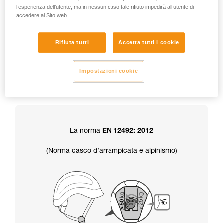
l’esperienza dell’utente, ma in nessun caso tale rifiuto impedirà all’utente di
accedere al Sito web.
Attenzione, Il casco è consegnato in
posizione resistenza superiore a 50 kg.
Rifiuta tutti
Accetta tutti i cookie
Inoltre, la scelta della resistenza del sottogola
Impostazioni cookie
determina anche la certificazione
del casco:
La norma
EN 12492: 2012
(Norma casco d’arrampicata e alpinismo)