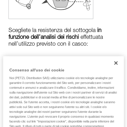
Verificate con un professionista la vostra
capacità di rifare la manovra, da soli, in piena
sicurezza, prima di riprodurla autonomamente.
Forniamo esempi di tecniche relative alla vostra
attività. Ne possono esistere altre che non
vengono qui descritte.
Scegliete la resistenza del sottogola
in
funzione dell’analisi dei rischi
effettuata
nell’utilizzo previsto con il casco:
Rischio di perdita in caso di caduta:
Consenso all'uso dei cookie
sottogola in posizione resistenza superiore a
Noi (PETZL Distribution SAS) utilizziamo cookie e/o tecnologie analoghe per
50 kg
garantire il corretto funzionamento del Sito web, per personalizzare i nostri
contenuti e annunci e analizzare il traffico. Condividiamo, inoltre, informazioni
sulla navigazione dell’utente sul Sito web con i nostri partner di servizi di analisi
dei dati, pubblicitari e di social media al fine di personalizzare le nostre
Rischio di strangolamento in caso di
pubblicità. Se l’utente accetta, i nostri cookie e/o tecnologie analoghe saranno
attivi solo sul Sito web e non seguiranno l’utente su altri siti. I cookie e/o
aggancio del casco:
sottogola in posizione
tecnologie analoghe dei nostri partner seguiranno l’utente durante la
inferiore a
25 kg
navigazione. L’utente può revocare il proprio consenso in qualsiasi momento
facendo clic sul link “Impostazioni cookie”, disponibile nella parte inferiore del
Sito web. Il rifiuto di tutti o parte di tali cookie potrebbe compromettere