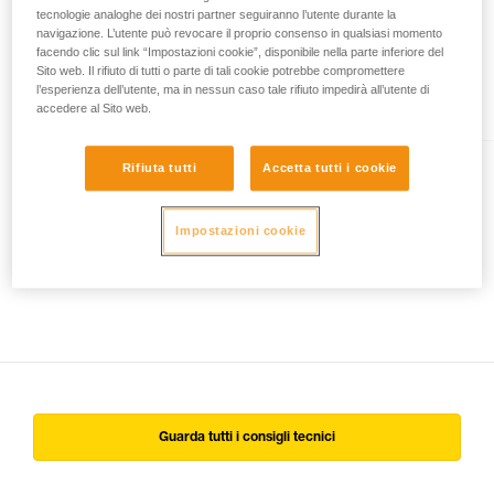
tecnologie analoghe dei nostri partner seguiranno l’utente durante la
PARALLEL 10.5 mm
navigazione. L’utente può revocare il proprio consenso in qualsiasi momento
facendo clic sul link “Impostazioni cookie”, disponibile nella parte inferiore del
Corda semistatica flessibile e
Sito web. Il rifiuto di tutti o parte di tali cookie potrebbe compromettere
leggera per l’accesso difficile
l’esperienza dell’utente, ma in nessun caso tale rifiuto impedirà all’utente di
accedere al Sito web.
Rifiuta tutti
Accetta tutti i cookie
BEAM 11 mm
Fune semistatica ad alta
Impostazioni cookie
resistenza e di buona prensilità
per il soccorso
Guarda tutti i consigli tecnici