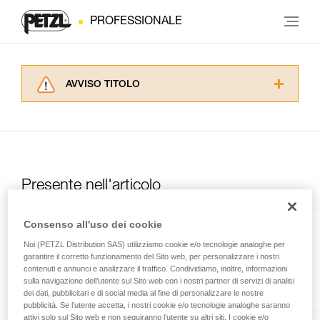
PROFESSIONALE
AVVISO TITOLO
Leggere attentamente le istruzioni tecniche dei
prodotti utilizzati in questo consiglio prima di
consultarlo. Dovete aver compreso le
informazioni dell’istruzione tecnica per poter
capire queste ulteriori informazioni.
La padronanza di queste tecniche richiede una
Presente nell'articolo
formazione ed un addestramento specifico.
Verificate con un professionista la vostra
Consenso all'uso dei cookie
capacità di rifare la manovra, da soli, in piena
AXIS 11 mm
sicurezza, prima di riprodurla autonomamente.
Noi (PETZL Distribution SAS) utilizziamo cookie e/o tecnologie analoghe per
Forniamo esempi di tecniche relative alla vostra
garantire il corretto funzionamento del Sito web, per personalizzare i nostri
Corda semistatica di buona
attività. Ne possono esistere altre che non
contenuti e annunci e analizzare il traffico. Condividiamo, inoltre, informazioni
prensilità per i lavori in quota
sulla navigazione dell’utente sul Sito web con i nostri partner di servizi di analisi
vengono qui descritte.
dei dati, pubblicitari e di social media al fine di personalizzare le nostre
pubblicità. Se l’utente accetta, i nostri cookie e/o tecnologie analoghe saranno
attivi solo sul Sito web e non seguiranno l’utente su altri siti. I cookie e/o