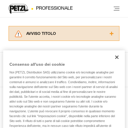
PROFESSIONALE
AVVISO TITOLO
Leggere attentamente le istruzioni tecniche dei
prodotti utilizzati in questo consiglio prima di
consultarlo. Dovete aver compreso le
informazioni dell’istruzione tecnica per poter
Consenso all'uso dei cookie
capire queste ulteriori informazioni.
Guarda tutti i consigli tecnici
Noi (PETZL Distribution SAS) utilizziamo cookie e/o tecnologie analoghe per
La padronanza di queste tecniche richiede una
garantire il corretto funzionamento del Sito web, per personalizzare i nostri
formazione ed un addestramento specifico.
contenuti e annunci e analizzare il traffico. Condividiamo, inoltre, informazioni
Verificate con un professionista la vostra
sulla navigazione dell’utente sul Sito web con i nostri partner di servizi di analisi
capacità di rifare la manovra, da soli, in piena
dei dati, pubblicitari e di social media al fine di personalizzare le nostre
sicurezza, prima di riprodurla autonomamente.
pubblicità. Se l’utente accetta, i nostri cookie e/o tecnologie analoghe saranno
Iscriviti alla newsletter
Forniamo esempi di tecniche relative alla vostra
attivi solo sul Sito web e non seguiranno l’utente su altri siti. I cookie e/o
tecnologie analoghe dei nostri partner seguiranno l’utente durante la
attività. Ne possono esistere altre che non
navigazione. L’utente può revocare il proprio consenso in qualsiasi momento
e rimani connesso alle nostre novità
vengono qui descritte.
facendo clic sul link “Impostazioni cookie”, disponibile nella parte inferiore del
Sito web. Il rifiuto di tutti o parte di tali cookie potrebbe compromettere
l’esperienza dell’utente, ma in nessun caso tale rifiuto impedirà all’utente di
E-mail *