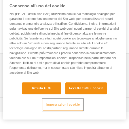
cordino di posizionamento sul lavoro della gamma GRILLON.
Consenso all'uso dei cookie
Offre la scelta del tipo di corde, standard o ad alta
resistenza, il colore e la lunghezza fino a 20 metri. Consente
Noi (PETZL Distribution SAS) utilizziamo cookie e/o tecnologie analoghe per
anche di scegliere il colore del dispositivo. Il cordino può
garantire il corretto funzionamento del Sito web, per personalizzare i nostri
contenuti e annunci e analizzare il traffico. Condividiamo, inoltre, informazioni
essere dotato di connettori per il collegamento
sulla navigazione dell’utente sul Sito web con i nostri partner di servizi di analisi
all’imbracatura o all’estremità. Il cordino GRILLON CUSTOM
dei dati, pubblicitari e di social media al fine di personalizzare le nostre
è confezionato singolarmente per una soluzione pronta
pubblicità. Se l’utente accetta, i nostri cookie e/o tecnologie analoghe saranno
all’uso.
attivi solo sul Sito web e non seguiranno l’utente su altri siti. I cookie e/o
tecnologie analoghe dei nostri partner seguiranno l’utente durante la
navigazione. L’utente può revocare il proprio consenso in qualsiasi momento
facendo clic sul link “Impostazioni cookie”, disponibile nella parte inferiore del
Descrizione
Sito web. Il rifiuto di tutti o parte di tali cookie potrebbe compromettere
l’esperienza dell’utente, ma in nessun caso tale rifiuto impedirà all’utente di
accedere al Sito web.
Scelta del tipo di corda, il colore e la lunghezza:
Specifiche tecniche
- corda standard disponibile in sei colori (bianco, giallo,
nero, blu, rosso o arancio) o corda in fibra aramidica per
Rifiuta tutti
Accetta tutti i cookie
Dettagli codice
Informazioni tecniche
un’eccellente resistenza all’abrasione (beige),
- possibilità di ordinare una corda nella lunghezza
Codice : L052XYXX
Libretto d'uso
desiderata fino a 20 metri (per lunghezza di 50 cm tra 1 e
Ispezione
Impostazioni cookie
: prodotto personalizzabile, disponibile su ordinazione
Scarica il pdf technical-notice-GRILLON-3
5 metri e al metro tra 5 e 20 metri).
Garanzia : 3 anni
Scarica il pdf technical-notice-HOOK version
Procedura di verifica del DPI
Scelta del colore del dispositivo: giallo o nero.
Confezione : 1
européenne-1
Scarica il pdf verif EPI-GRILLON-procedure-IT
Scarica il pdf technical-notice-HOOK U version
Scelta e montaggio del connettore per il collegamento
internationale-1