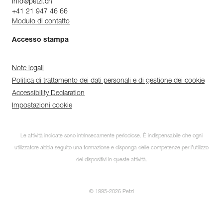
info@petzl.ch
+41 21 947 46 66
Modulo di contatto
Accesso stampa
Note legali
Politica di trattamento dei dati personali e di gestione dei cookie
Accessibility Declaration
Impostazioni cookie
Le attività indicate sono intrinsecamente pericolose. È indispensabile che ogni
utilizzatore abbia seguito una formazione e disponga delle competenze per l’utilizzo
dei dispositivi in queste attività.
© 1995-2026 Petzl