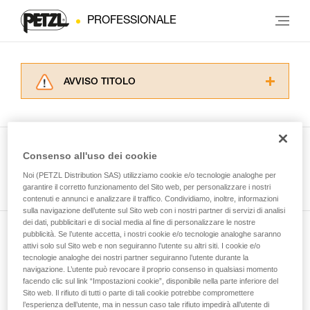
PROFESSIONALE
AVVISO TITOLO
Leggere attentamente le istruzioni tecniche dei
prodotti utilizzati in questo consiglio prima di
consultarlo. Dovete aver compreso le
informazioni dell’istruzione tecnica per poter
Consenso all'uso dei cookie
capire queste ulteriori informazioni.
Guarda tutti i consigli tecnici
Noi (PETZL Distribution SAS) utilizziamo cookie e/o tecnologie analoghe per
La padronanza di queste tecniche richiede una
garantire il corretto funzionamento del Sito web, per personalizzare i nostri
formazione ed un addestramento specifico.
contenuti e annunci e analizzare il traffico. Condividiamo, inoltre, informazioni
Verificate con un professionista la vostra
sulla navigazione dell’utente sul Sito web con i nostri partner di servizi di analisi
capacità di rifare la manovra, da soli, in piena
dei dati, pubblicitari e di social media al fine di personalizzare le nostre
sicurezza, prima di riprodurla autonomamente.
pubblicità. Se l’utente accetta, i nostri cookie e/o tecnologie analoghe saranno
Iscriviti alla newsletter
Forniamo esempi di tecniche relative alla vostra
attivi solo sul Sito web e non seguiranno l’utente su altri siti. I cookie e/o
tecnologie analoghe dei nostri partner seguiranno l’utente durante la
attività. Ne possono esistere altre che non
navigazione. L’utente può revocare il proprio consenso in qualsiasi momento
e rimani connesso alle nostre novità
vengono qui descritte.
facendo clic sul link “Impostazioni cookie”, disponibile nella parte inferiore del
Sito web. Il rifiuto di tutti o parte di tali cookie potrebbe compromettere
l’esperienza dell’utente, ma in nessun caso tale rifiuto impedirà all’utente di
E-mail *