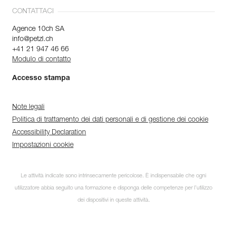
CONTATTACI
Agence 10ch SA
info@petzl.ch
+41 21 947 46 66
Modulo di contatto
Accesso stampa
Note legali
Politica di trattamento dei dati personali e di gestione dei cookie
Accessibility Declaration
Impostazioni cookie
Le attività indicate sono intrinsecamente pericolose. È indispensabile che ogni
utilizzatore abbia seguito una formazione e disponga delle competenze per l’utilizzo
dei dispositivi in queste attività.