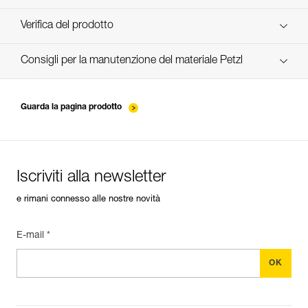
verif-EPI-bloqueur-procedure-IT
Verifica del prodotto
verif-EPI-bloqueur-suivi-IT
Consigli per la manutenzione del materiale Petzl
entretien-bloqueurs_IT
Guarda la pagina prodotto
Iscriviti alla newsletter
e rimani connesso alle nostre novità
E-mail *