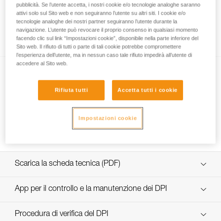
pubblicità. Se l’utente accetta, i nostri cookie e/o tecnologie analoghe saranno
attivi solo sul Sito web e non seguiranno l’utente su altri siti. I cookie e/o
tecnologie analoghe dei nostri partner seguiranno l’utente durante la
navigazione. L’utente può revocare il proprio consenso in qualsiasi momento
Utilizzo di un solo bloccante?
facendo clic sul link “Impostazioni cookie”, disponibile nella parte inferiore del
Sito web. Il rifiuto di tutti o parte di tali cookie potrebbe compromettere
l’esperienza dell’utente, ma in nessun caso tale rifiuto impedirà all’utente di
accedere al Sito web.
Rifiuta tutti
Accetta tutti i cookie
Impostazioni cookie
Breve discesa su bloccanti
Scarica la scheda tecnica (PDF)
Technical Notice
App per il controllo e la manutenzione dei DPI
scopri ePPEcentre
Procedura di verifica del DPI