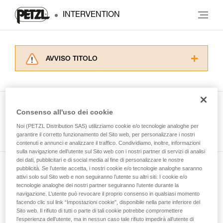
INTERVENTION
AVVISO TITOLO
Leggere attentamente le istruzioni tecniche dei
prodotti utilizzati in questo consiglio prima di
consultarlo. Dovete aver compreso le
informazioni dell’istruzione tecnica per poter
Consenso all'uso dei cookie
capire queste ulteriori informazioni.
Guarda tutti i consigli tecnici
Noi (PETZL Distribution SAS) utilizziamo cookie e/o tecnologie analoghe per
La padronanza di queste tecniche richiede una
garantire il corretto funzionamento del Sito web, per personalizzare i nostri
formazione ed un addestramento specifico.
contenuti e annunci e analizzare il traffico. Condividiamo, inoltre, informazioni
Verificate con un professionista la vostra
sulla navigazione dell’utente sul Sito web con i nostri partner di servizi di analisi
capacità di rifare la manovra, da soli, in piena
dei dati, pubblicitari e di social media al fine di personalizzare le nostre
sicurezza, prima di riprodurla autonomamente.
pubblicità. Se l’utente accetta, i nostri cookie e/o tecnologie analoghe saranno
Iscriviti alla newsletter
Forniamo esempi di tecniche relative alla vostra
attivi solo sul Sito web e non seguiranno l’utente su altri siti. I cookie e/o
tecnologie analoghe dei nostri partner seguiranno l’utente durante la
attività. Ne possono esistere altre che non
navigazione. L’utente può revocare il proprio consenso in qualsiasi momento
e rimani connesso alle nostre novità
vengono qui descritte.
facendo clic sul link “Impostazioni cookie”, disponibile nella parte inferiore del
Sito web. Il rifiuto di tutti o parte di tali cookie potrebbe compromettere
l’esperienza dell’utente, ma in nessun caso tale rifiuto impedirà all’utente di
E-mail *