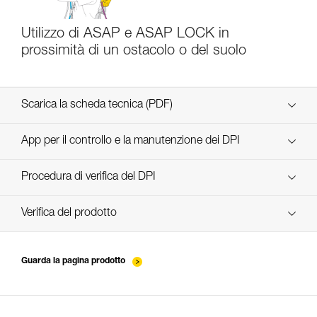
Utilizzo di ASAP e ASAP LOCK in
prossimità di un ostacolo o del suolo
Scarica la scheda tecnica (PDF)
Technical Notice
App per il controllo e la manutenzione dei DPI
scopri ePPEcentre
Procedura di verifica del DPI
verif-EPI-ASAP-LOCK-procedure-IT
Verifica del prodotto
verif-EPI-ASAP-LOCK-suivi-IT
Guarda la pagina prodotto