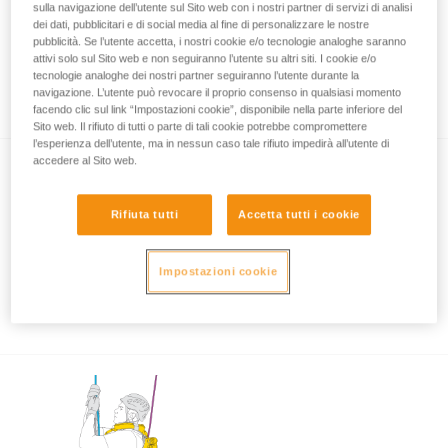
sulla navigazione dell’utente sul Sito web con i nostri partner di servizi di analisi
dei dati, pubblicitari e di social media al fine di personalizzare le nostre
pubblicità. Se l’utente accetta, i nostri cookie e/o tecnologie analoghe saranno
attivi solo sul Sito web e non seguiranno l’utente su altri siti. I cookie e/o
Soccorso su fune: discesa accompagnata
tecnologie analoghe dei nostri partner seguiranno l’utente durante la
con ASAP e ASAP LOCK
navigazione. L’utente può revocare il proprio consenso in qualsiasi momento
facendo clic sul link “Impostazioni cookie”, disponibile nella parte inferiore del
Sito web. Il rifiuto di tutti o parte di tali cookie potrebbe compromettere
l’esperienza dell’utente, ma in nessun caso tale rifiuto impedirà all’utente di
accedere al Sito web.
Rifiuta tutti
Accetta tutti i cookie
Impostazioni cookie
Utilizzo di ASAP e ASAP LOCK con forte
vento