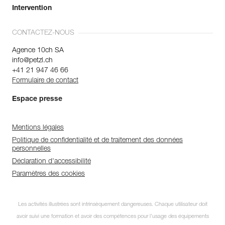
Intervention
CONTACTEZ-NOUS
Agence 10ch SA
info@petzl.ch
+41 21 947 46 66
Formulaire de contact
Espace presse
Mentions légales
Politique de confidentialité et de traitement des données
personnelles
Déclaration d'accessibilité
Paramètres des cookies
Les activités illustrées sont intrinsèquement dangereuses. Chaque utilisateur doit
avoir suivi une formation et avoir des compétences pour l’usage des équipements