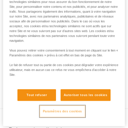
bien apprivoiser le milieu dans lequel vous évoluez.
technologies similaires pour nous assurer du bon fonctionnement de notre
liées à votre activité. Il peut en exister d’autres
La qualité de la glace, sa structure, les pentes supérieures,
Site, pour personnaliser notre contenu et nos publicités, et pour analyser notre
que nous ne décrivons pas ici.
les récentes variations de températures sont des facteurs
trafic. Nous partageons également des informations, quant à votre navigation
sur notre Site, avec nos partenaires analytiques, publicitaires et de réseaux
essentiels à considérer avant de s’engager dans une
sociaux afin de personnaliser nos publicités. Dans le cas où vous les
cascade de glace.
acceptez, nos cookies et/ou technologies similaires ne sont actifs que sur
notre Site et ne vous suivront pas sur d’autres sites web. Les cookies et/ou
technologies similaires de nos partenaires vous suivront pendant toute votre
navigation.
Vous pouvez retirer votre consentement à tout moment en cliquant sur le lien «
Paramètres des cookies » prévu à cet effet en bas de page du Site.
Le fait de refuser tout ou partie de ces cookies peut dégrader votre expérience
utilisateur, mais en aucun cas ce refus ne vous empêchera d’accéder à notre
Site.
Tout refuser
Autoriser tous les cookies
Paramètres des cookies