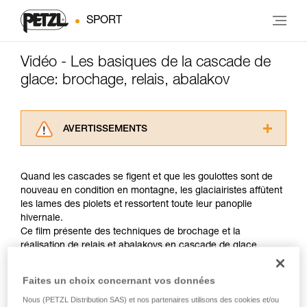
SPORT
Vidéo - Les basiques de la cascade de
glace: brochage, relais, abalakov
AVERTISSEMENTS
Lisez attentivement les notices techniques des
produits utilisés dans ce conseil avant de le
Quand les cascades se figent et que les goulottes sont de
consulter. Vous devez avoir compris les
nouveau en condition en montagne, les glaciairistes affûtent
informations de la notice technique pour
les lames des piolets et ressortent toute leur panoplie
pouvoir comprendre ce complément
hivernale.
d’informations.
Ce film présente des techniques de brochage et la
Maîtriser ces techniques nécessite une
réalisation de relais et abalakovs en cascade de glace.
formation et un entraînement spécifique. Validez
avec un professionnel votre capacité à refaire
la manipulation, seul, en toute sécurité, avant
Faites un choix concernant vos données
Nous abordons ici des points techniques, mais n’oubliez pas
de la reproduire en autonomie.
qu’en cascade de glace, il est particulièrement important de
Nous (PETZL Distribution SAS) et nos partenaires utilisons des cookies et/ou
Nous donnons des exemples de techniques