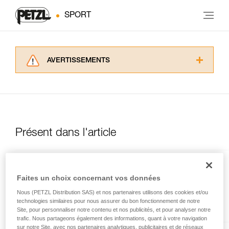
SPORT
AVERTISSEMENTS
Lisez attentivement les notices techniques des
produits utilisés dans ce conseil avant de le
consulter. Vous devez avoir compris les
informations de la notice technique pour
pouvoir comprendre ce complément
d’informations.
Présent dans l'article
Maîtriser ces techniques nécessite une
formation et un entraînement spécifique. Validez
avec un professionnel votre capacité à refaire
ANGE S
la manipulation, seul, en toute sécurité, avant
Faites un choix concernant vos données
de la reproduire en autonomie.
Mousqueton compact et ultra-
Nous donnons des exemples de techniques
Nous (PETZL Distribution SAS) et nos partenaires utilisons des cookies et/ou
léger avec doigt MonoFil
technologies similaires pour nous assurer du bon fonctionnement de notre
liées à votre activité. Il peut en exister d’autres
Site, pour personnaliser notre contenu et nos publicités, et pour analyser notre
que nous ne décrivons pas ici.
trafic. Nous partageons également des informations, quant à votre navigation
sur notre Site, avec nos partenaires analytiques, publicitaires et de réseaux