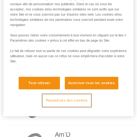
sociaux afin de personnaliser nos publicités. Dans le cas où vous les
ANGE L
acceptez, nos cookies et/ou technologies similaires ne sont actifs que sur
notre Site et ne vous suivront pas sur d’autres sites web. Les cookies et/ou
Mousqueton léger avec doigt
technologies similaires de nos partenaires vous suivront pendant toute votre
MonoFil
navigation.
Vous pouvez retirer votre consentement à tout moment en cliquant sur le lien «
Paramètres des cookies » prévu à cet effet en bas de page du Site.
Le fait de refuser tout ou partie de ces cookies peut dégrader votre expérience
SPIRIT
utilisateur, mais en aucun cas ce refus ne vous empêchera d’accéder à notre
Site.
Mousqueton léger et polyvalent
pour l’escalade sportive
Tout refuser
Autoriser tous les cookies
VERTIGO WIRE-LOCK
Paramètres des cookies
Mousqueton pour longe
SCORPIO VERTIGO
Am’D