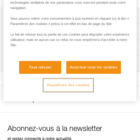
technologies similaires de nos partenaires vous suivront pendant toute votre
navigation.
Descriptif
Vous pouvez retirer votre consentement à tout moment en cliquant sur le lien «
Paramètres des cookies » prévu à cet effet en bas de page du Site.
Crochet de progression ou de positionnement pour
Spécifications techniques
Le fait de refuser tout ou partie de ces cookies peut dégrader votre expérience
l’escalade artificielle.
utilisateur, mais en aucun cas ce refus ne vous empêchera d’accéder à notre
Permet de crocheter réglettes et grattons.
Matière(s): crochet en acier, sangle en Dyneema® et
Site.
Informations techniques
polyamide
Ouverture étroite et petit point de contact.
FAQ
Poids: 38 g
Inspection
FAQ
Tout refuser
Autoriser tous les cookies
Spécifications référence(s)
Voir tous les contenus techniques
Référence : P06 1
Paramètres des cookies
Garantie : 3 ans
Conditionnement : 1
Autres produits
Abonnez-vous à la newsletter
et restez connecté à notre actualité